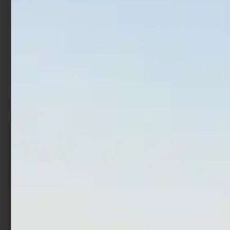
Rif:
180-18-335
EAN:
8054393119193
SKU
2150238
Categorie:
Artificiali
,
Artificiali Mare
,
Minnow
Tag
Artificiali Serra
Prodotti Correlati
In offerta!
Artificiale Jerkbait Duo
Artificiale Darter Jerk
Tide Minnow 9 cm 15 gr
Rapture Bay Rush 9 cm 10