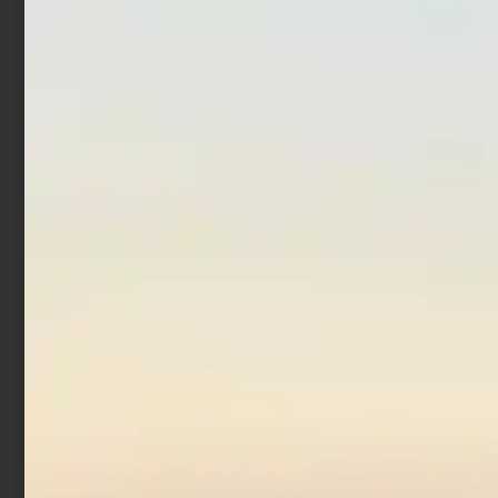
UV Flash
gr Neo Pearl
€
21,00
€
12,60
€
8,90
Aggiungi al carrello
Aggiungi al carrello
In offerta!