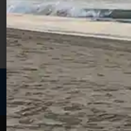
Per ogni acquisto accumuli ulteriori
punti;
Utilizza i punti per ricevere uno
sconto;
I punti sono indicati nella pagina
prodotto;
Seguici sui social
Web
Esperienze
Assistenza
Contatti