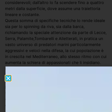
considerevoli; dall’altro lo fa scendere fino a quattro
metri dalla superficie, dove assume una traiettoria
lineare e costante.
Questa somma di specifiche tecniche lo rende ideale
sia per lo spinning da riva, sia dalla barca,
richiamando la speciale attenzione da parte di Lecce,
Serra, Palamite,Tombarelli e Alletterati, in pratica un
vasto universo di predatori marini particolarmente
aggressivi e veloci nella difesa, la cui popolazione è
in crescita nel Mediterraneo, allo stesso ritmo con cui
aumenta la schiera di appassionati che li insidiano.
Fra i colori disponibili, spiccano le due soluzioni a
prevalenza di bianco, altamente catturanti nelle ore a
scarsa illuminazione; il Glowing spicca per la sua
proprietà di assorbire le radiazioni fornite da una
sorgente luminosa, rilasciandole lentamente per
attirare l’attenzione dei predatori.
Ancorette Power Point in acciaio al carbonio.