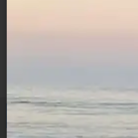
Artificiale WTD Molix Top
Water Baitfish 9.5 cm 14
gr Bone
€
17,00
€
13,60
Aggiungi al carrello
ISCRIVITI E RICEVI 3,50€ DI
SCONTO >