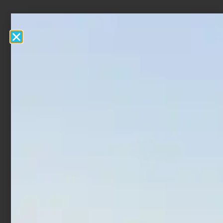
Artificiale Darter Jerk
Artificiale WTD Molix Top
Rapture Bay Rush 9 cm 10
Water Baitfish 9.5 cm 14
gr Neo Pearl
gr Luna Nera
€
8,90
€
17,90
€
14,32
Aggiungi al carrello
Aggiungi al carrello
In offerta!
In offerta!