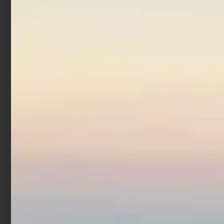
In offerta!
Countdown Magnum
€
12,00
€
17,52
-
Scegli