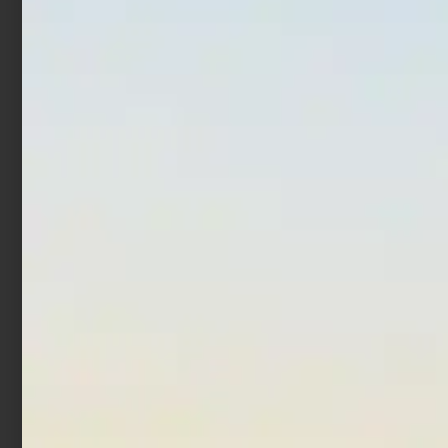
Artificiale Metal Jig Molix
Artificiale Hardbait Molix
Theos Shore Jigging 12.6
MTW 13 cm 47 gr Flying
cm 60 gr Shaman Orange
Chart
€
18,90
€
15,12
€
16,50
€
9,90
Aggiungi al carrello
Leggi tutto