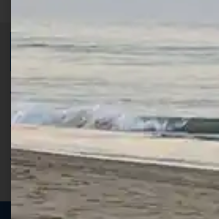
ISCRIVITI E RICEVI 3,50€ DI
SCONTO >
Per ogni acquisto accumuli ulteriori
punti;
Utilizza i punti per ricevere uno
sconto;
I punti sono indicati nella pagina
prodotto;