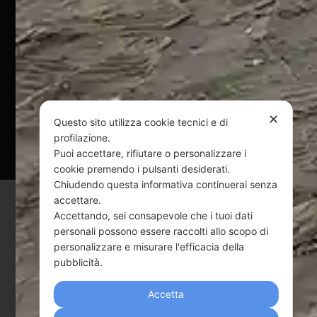
@ Copyright 2024 Webpesca è un brand Intent di Federico
Andrenacci P.Iva 01917920678
Via G. Galilei n. 2 – 64018 Tortoreto TE | REA TE-168019 |
Mail:
info@webpesca.it
| Pec:
federicoandrenacci@pec.it
✕
Questo sito utilizza cookie tecnici e di
Questo sito è protetto da Google reCAPTCHA
profilazione.
v3,
Privacy Policy
e
Terms of Service
di Google.
Puoi accettare, rifiutare o personalizzare i
cookie premendo i pulsanti desiderati.
Chiudendo questa informativa continuerai senza
accettare.
Accettando, sei consapevole che i tuoi dati
personali possono essere raccolti allo scopo di
personalizzare e misurare l'efficacia della
pubblicità.
Accetta