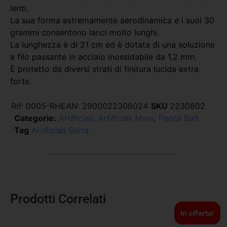
lenti.
La sua forma estremamente aerodinamica e i suoi 30
grammi consentono lanci molto lunghi.
La lunghezza è di 21 cm ed è dotata di una soluzione
a filo passante in acciaio inossidabile da 1,2 mm.
È protetto da diversi strati di finitura lucida extra
forte.
Rif:
0005-RH
EAN:
2900022308024
SKU
2230802
Categorie:
Artificiali
,
Artificiali Mare
,
Pencil Bait
Tag
Artificiali Serra
Prodotti Correlati
In offerta!