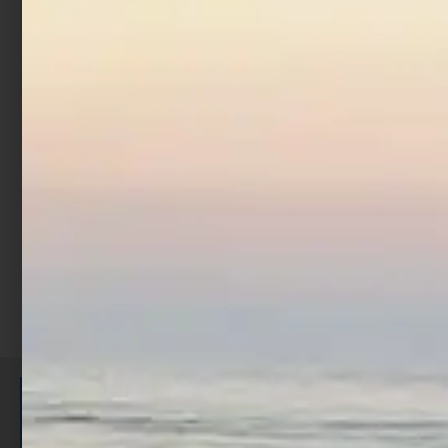
Artificiale Darter Jerk
Rapture Bay Rush 9 cm 10
gr Acciuga
€
8,90
Aggiungi al carrello
ISCRIVITI E RICEVI 3,50€ DI
SCONTO >