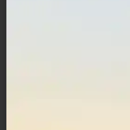
Artificiale WTD Molix Top
Artificiale Popper Duo Bay
Water Baitfish 9.5 cm 14
Ruf Reprush 6.2 cm 7.5 gr
gr Luna Nera
Chinu Ghost
€
17,90
€
14,32
€
18,00
€
10,80
Aggiungi al carrello
Aggiungi al carrello