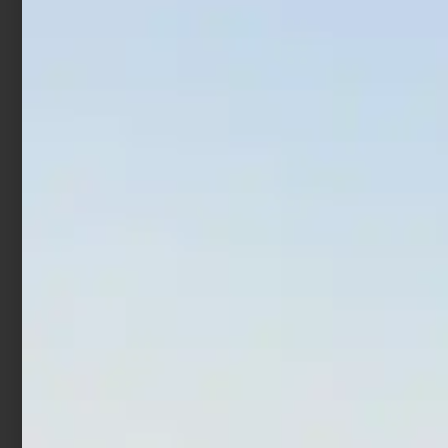
Artificiale Jerkbait
Artificiale Spoon Rodio
Rapture Assassin 13.5 cm
Craft Noa JR 1.2 gr Col.
21.5 gr White Angel
01
€
7,90
€
9,00
€
5,40
Leggi tutto
Aggiungi al carrello
In offerta!
In offerta!