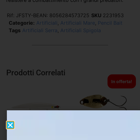
resistere a combattimento con i grandi predatori.
Rif:
JFSTY-B
EAN:
8056284573725
SKU
2231953
Categorie:
Artificiali
,
Artificiali Mare
,
Pencil Bait
Tags
Artificiali Serra
,
Artificiali Spigola
Prodotti Correlati
In offerta!