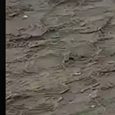
S.S. 16 KM
432
64028
Silvi
Marina
(TE)
P.Iva
01828920676
Pagamenti Sicuri
@ Copyright 2024 Webpesca è un brand Intent di Federico
Andrenacci P.Iva 01917920678
Via G. Galilei n. 2 – 64018 Tortoreto TE | REA TE-168019 |