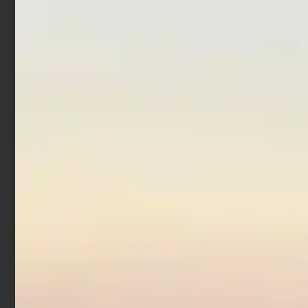
Leggi tutto
Aggiungi al carrello
Artificiale Stickbait
Acciuga Rapture 9 cm 30
gr