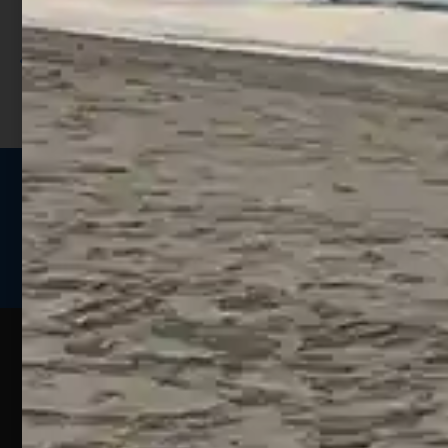
sconto;
I punti sono indicati nella pagina
prodotto;
Seguici sui social
Web
Esperienze
Assistenza
Contatti
Pesca
Clienti
Assistenza
Guide
Un portale
Ecommerce
sulla
Chi
pesca
pensato
ordini@webpesca
Siamo
sportiva