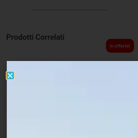
Prodotti Correlati
In offerta!
Artificiale Darter Jerk
Artificiale Shad Fiiish Pit
Rapture Bay Rush 9 cm 10
Swimmer 10 cm 9 gr Pearl
gr Neo Pearl
Blue
€
8,90
€
13,90
€
11,12