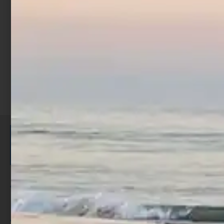
€
9,90
Scegli
ISCRIVITI E RICEVI 3,50€ DI
SCONTO >
Per ogni acquisto accumuli ulteriori
punti;
Utilizza i punti per ricevere uno