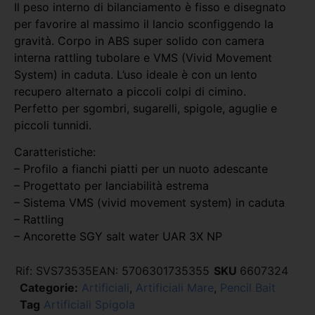
Il peso interno di bilanciamento è fisso e disegnato
per favorire al massimo il lancio sconfiggendo la
gravità. Corpo in ABS super solido con camera
interna rattling tubolare e VMS (Vivid Movement
System) in caduta. L’uso ideale è con un lento
recupero alternato a piccoli colpi di cimino.
Perfetto per sgombri, sugarelli, spigole, aguglie e
piccoli tunnidi.
Caratteristiche:
– Profilo a fianchi piatti per un nuoto adescante
– Progettato per lanciabilità estrema
– Sistema VMS (vivid movement system) in caduta
– Rattling
– Ancorette SGY salt water UAR 3X NP
Rif:
SVS73535
EAN:
5706301735355
SKU
6607324
Categorie:
Artificiali
,
Artificiali Mare
,
Pencil Bait
Tag
Artificiali Spigola