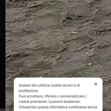
Marina
(TE)
P.Iva
01828920676
Pagamenti Sicuri
@ Copyright 2024 Webpesca è un brand Intent di Federico
Andrenacci P.Iva 01917920678
Via G. Galilei n. 2 – 64018 Tortoreto TE | REA TE-168019 |
Mail:
info@webpesca.it
| Pec:
federicoandrenacci@pec.it
✕
Questo sito utilizza cookie tecnici e di
profilazione.
Questo sito è protetto da Google reCAPTCHA
Puoi accettare, rifiutare o personalizzare i
v3,
Privacy Policy
e
Terms of Service
di Google.
cookie premendo i pulsanti desiderati.
Chiudendo questa informativa continuerai senza