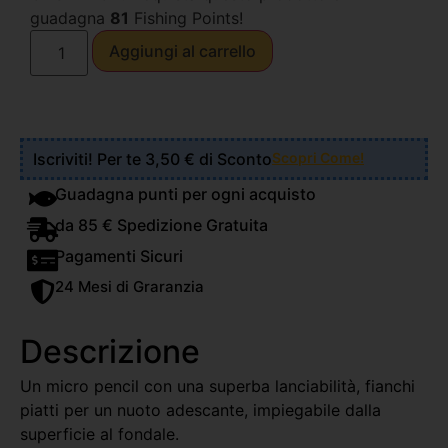
guadagna
81
Fishing Points!
Aggiungi al carrello
Iscriviti! Per te 3,50 € di Sconto
Scopri Come!
Guadagna punti per ogni acquisto
da 85 € Spedizione Gratuita
Pagamenti Sicuri
24 Mesi di Graranzia
Descrizione
Un micro pencil con una superba lanciabilità, fianchi
piatti per un nuoto adescante, impiegabile dalla
superficie al fondale.