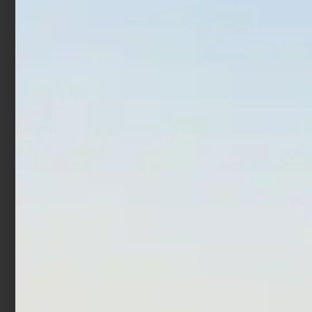
Leggi tutto
Aggiungi al carrello
Bottom Lures Daiwa
Artificiale Jerkbait
Masumorokoshi 1,1 Gr
Rapture Assassin 13.5 cm
Rasberry
21.5 gr Chrome Blue
€
4,50
€
7,90