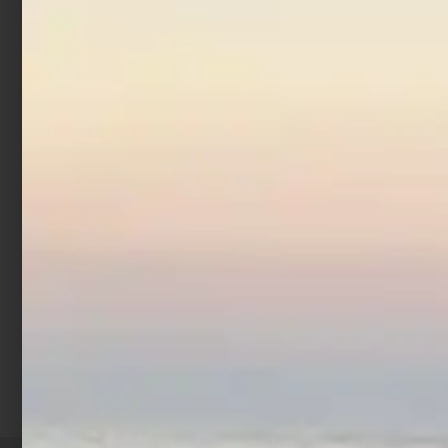
Artificiale Darter Jerk
Rapture Bay Rush 9 cm 10
gr Acciuga
€
8,90
Aggiungi al carrello