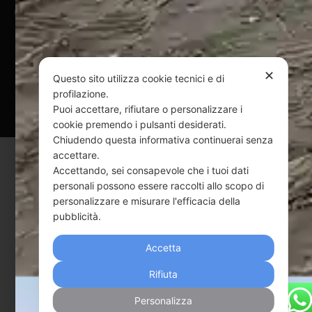
@ Copyright 2024 Webpesca è un brand Intent di Federico
Andrenacci P.Iva 01917920678
Via G. Galilei n. 2 – 64018 Tortoreto TE | REA TE-168019 |
Mail:
info@webpesca.it
| Pec:
federicoandrenacci@pec.it
✕
Questo sito utilizza cookie tecnici e di
profilazione.
Questo sito è protetto da Google reCAPTCHA
Puoi accettare, rifiutare o personalizzare i
v3,
Privacy Policy
e
Terms of Service
di Google.
cookie premendo i pulsanti desiderati.
Chiudendo questa informativa continuerai senza
accettare.
Accettando, sei consapevole che i tuoi dati
personali possono essere raccolti allo scopo di
personalizzare e misurare l'efficacia della
pubblicità.
Accetta
Rifiuta
Personalizza