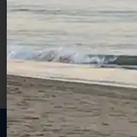
ISCRIVITI E RICEVI 3,50€ DI
SCONTO >
Per ogni acquisto accumuli ulteriori
punti;
Utilizza i punti per ricevere uno
sconto;
I punti sono indicati nella pagina
prodotto;
Seguici sui social