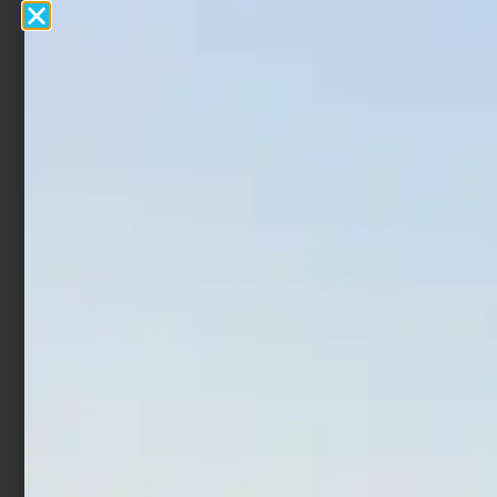
Artificiale Jerkbait Duo
Artificiale Jerkbait Ima
Tide Minnow Lance S SW
Nabarone F 12.5 cm 16 gr
16 cm 28 gr Prism Ivory
Makoiwashi
€
25,00
€
21,25
€
33,00
€
26,40
Aggiungi al carrello
Leggi tutto
In offerta!
In offerta!