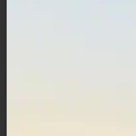
Artificiale Metal Jig Molix
Artificiale Metal Jig Molix
Theos Shore Jigging 12.6
Jugulo Wide Casting 5.5
cm 60 gr Shaman Orange
cm 20 gr Pearl Gold
€
18,90
€
15,12
€
15,00
€
12,00
Aggiungi al carrello
Aggiungi al carrello