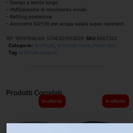
– Design a lancio lungo
– VMS/sistema di movimento vivido
– Rattling posteriore
– Ancorette SGY3X per acqua salata super resistenti
Rif:
1609194
EAN:
5706301003829
SKU
6607322
Categorie:
Artificiali
,
Artificiali Mare
,
Pencil Bait
Tag
Artificiali Spigola
Prodotti Correlati
In offerta!
In offerta!