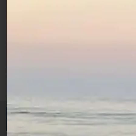
Totanara Egi Fishing
Ferrari Squid Jig
Millerighe 2.5 Gold
€
2,10
€
1,68
Leggi tutto
ISCRIVITI E RICEVI 3,50€ DI
SCONTO >