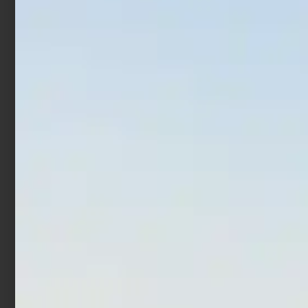
Artificiale Metal Jig Molix
Artificiale Hardbait Molix
Theos Shore Jigging 12.6
MTW 9 cm 16 gr Luna
cm 60 gr Shaman Orange
Nera
€
18,90
€
15,12
€
16,90
€
10,14
Aggiungi al carrello
Leggi tutto