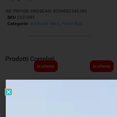
Rif:
PM110B-SW26
EAN:
8059692345380
SKU
2227991
Categorie:
Artificiali Mare
,
Pencil Bait
Prodotti Correlati
In offerta!
In offerta!