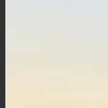
Totanara Egi Trabucco
Totanara Egi Trabucco
Fierce Squid Jig 3.0 BRO
Fierce Squid Jig 2.5 BRO
€
3,90
€
3,90
Aggiungi al carrello
Aggiungi al carrello
In offerta!