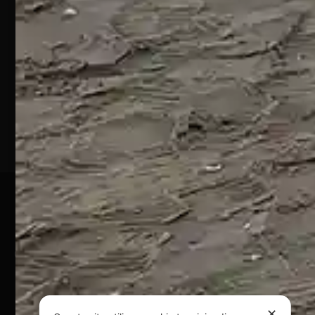
S.S. 16 KM
432
64028
Silvi
Marina
(TE)
P.Iva
01828920676
Pagamenti Sicuri
@ Copyright 2024 Webpesca è un brand Intent di Federico
Andrenacci P.Iva 01917920678
Via G. Galilei n. 2 – 64018 Tortoreto TE | REA TE-168019 |
Mail:
info@webpesca.it
| Pec:
federicoandrenacci@pec.it
✕