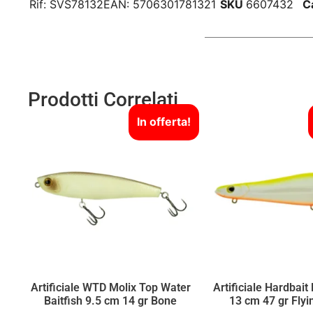
Rif:
SVS78132
EAN:
5706301781321
SKU
6607432
C
Prodotti Correlati
In offerta!
Artificiale WTD Molix Top Water
Artificiale Hardbai
Baitfish 9.5 cm 14 gr Bone
13 cm 47 gr Flyi