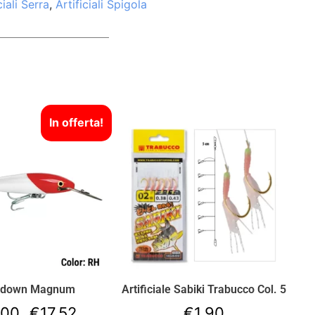
ciali Serra
,
Artificiali Spigola
In offerta!
tdown Magnum
Artificiale Sabiki Trabucco Col. 5
,00
€
17,52
€
1,90