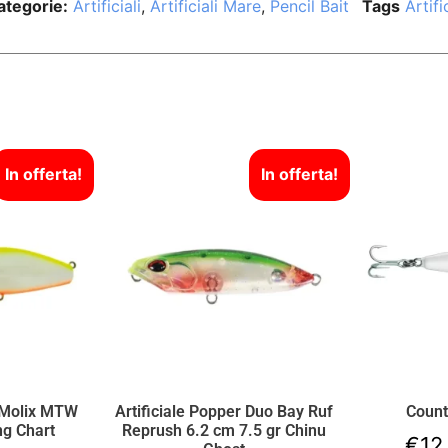
ategorie:
Artificiali
,
Artificiali Mare
,
Pencil Bait
Tags
Artifi
In offerta!
In offerta!
t Molix MTW
Artificiale Popper Duo Bay Ruf
Coun
ng Chart
Reprush 6.2 cm 7.5 gr Chinu
€
12