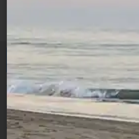
ISCRIVITI E RICEVI 3,50€ DI
SCONTO >
Per ogni acquisto accumuli ulteriori
punti;
Utilizza i punti per ricevere uno
sconto;
I punti sono indicati nella pagina
prodotto;