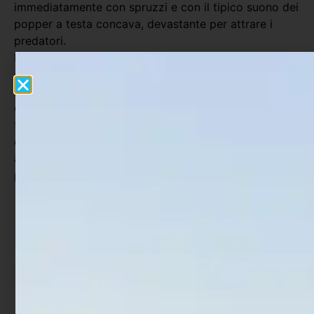
immediatamente con spruzzi e con il tipico suono dei
popper a testa concava, devastante per attrare i
predatori.
La costruzione tramite un’unica anima d’acciaio che
corre lungo il corpo, (wire through) non scende a
compromessi anche con i più tenaci predatori,
garantendovi la massima affidabilità Un must per
tutti i predatori delle nostre acque, sia di taglia media
che importante, quali serra, lecce, lampughe ma
anche tonni e GT nella versione 14 cm e tutti gli altri
predatori pelagici.
Rif:
180-19-936
EAN:
8054393143846
SKU
2231517
Categorie:
Artificiali
,
Artificiali Mare
,
Popper
Tag
Artificiali Serra