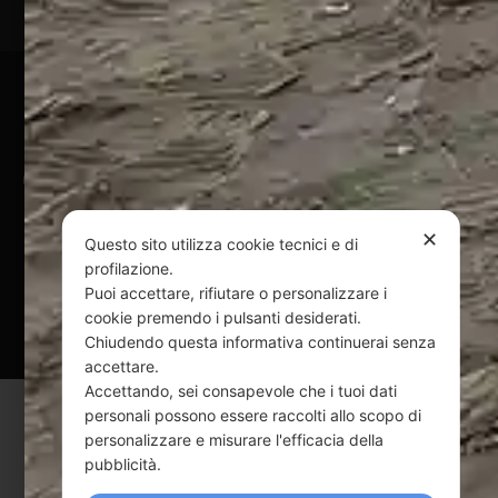
Pagamenti Sicuri
@ Copyright 2024 Webpesca è un brand Intent di Federico
Andrenacci P.Iva 01917920678
Via G. Galilei n. 2 – 64018 Tortoreto TE | REA TE-168019 |
✕
Questo sito utilizza cookie tecnici e di
Mail:
info@webpesca.it
| Pec:
federicoandrenacci@pec.it
profilazione.
Puoi accettare, rifiutare o personalizzare i
Questo sito è protetto da Google reCAPTCHA
cookie premendo i pulsanti desiderati.
v3,
Privacy Policy
e
Terms of Service
di Google.
Chiudendo questa informativa continuerai senza
accettare.
Accettando, sei consapevole che i tuoi dati
personali possono essere raccolti allo scopo di
personalizzare e misurare l'efficacia della
pubblicità.