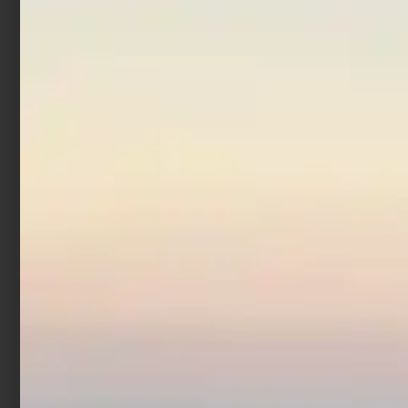
In offerta!
In offerta!
Artificiale Shad Nikko
Artificiale Hardbait Molix
Minnow 3.75″ – 9.5 cm
MTW 13 cm 47 gr Flying
Sexy Herring
Chart
€
16,90
€
13,52
€
16,50
€
9,90
Aggiungi al carrello
Leggi tutto