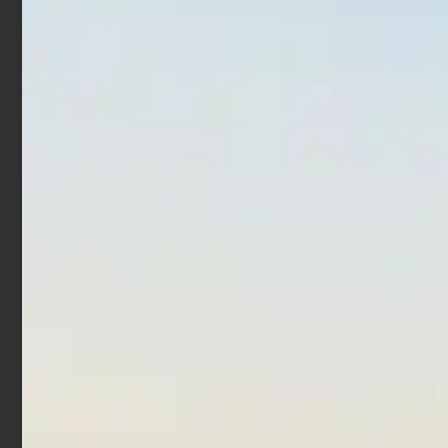
Prodotti Correlati
Artificiale Darter Jerk
Artificiale Jerkbait
Rapture Bay Rush 9 cm 10
Rapture Assassin 13.5 cm
gr Neo Pearl
21.5 gr White Angel
€
8,90
€
7,90
Aggiungi al carrello
Aggiungi al carrello