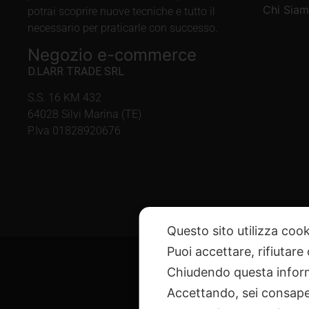
Chi Sia
potrai scoprire nuove tecniche e tutto il
necessario per praticarle con successo.
Negozio e-commerce
D.LARR TRADE SRL
S.S. 16 KM 432
64028 Silvi Marina (TE)
P.Iva 01828920676
Questo sito utilizza cook
Puoi accettare, rifiutare
Chiudendo questa inform
Accettando, sei consapev