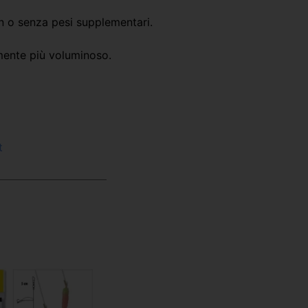
on o senza pesi supplementari.
rmente più voluminoso.
t