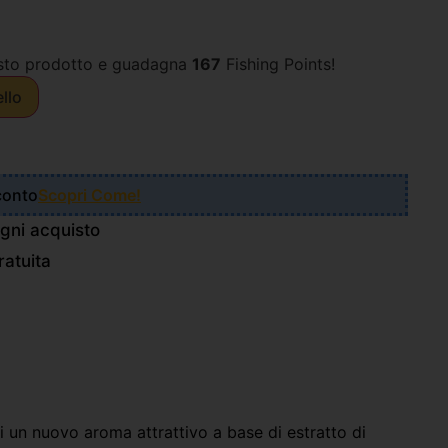
sto prodotto e guadagna
167
Fishing Points!
ello
Sconto
Scopri Come!
gni acquisto
atuita
 un nuovo aroma attrattivo a base di estratto di