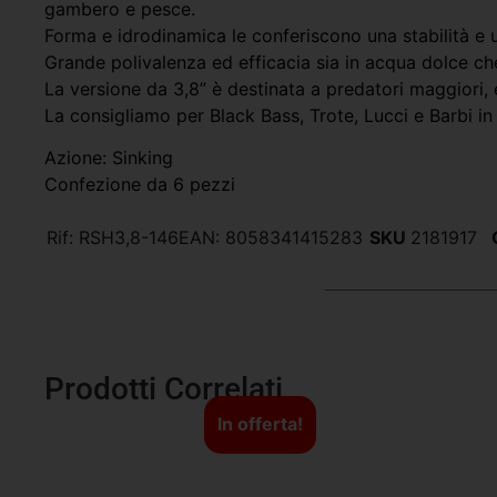
gambero e pesce.
Forma e idrodinamica le conferiscono una stabilità e 
Grande polivalenza ed efficacia sia in acqua dolce che
La versione da 3,8” è destinata a predatori maggiori,
La consigliamo per Black Bass, Trote, Lucci e Barbi in 
Azione: Sinking
Confezione da 6 pezzi
Rif:
RSH3,8-146
EAN:
8058341415283
SKU
2181917
Prodotti Correlati
In offerta!