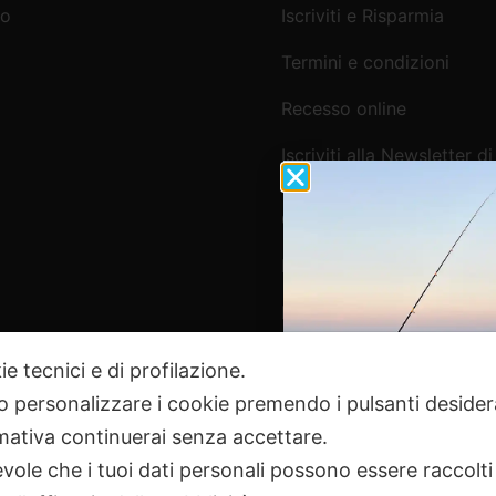
mo
Iscriviti e Risparmia
Termini e condizioni
Recesso online
Iscriviti alla Newsletter di
Webpesca
Cookie Policy e Consensi
Informativa e-commerce
Informativa newsletter e 
ie tecnici e di profilazione.
 o personalizzare i cookie premendo i pulsanti desider
Pagamenti Sicuri
ativa continuerai senza accettare.
ole che i tuoi dati personali possono essere raccolti 