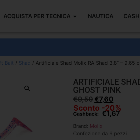
ACQUISTA PER TECNICA
NAUTICA
CASH
t Bait
/
Shad
/ Artificiale Shad Molix RA Shad 3.8” – 9.65 
ARTIFICIALE SHAD
GHOST PINK
€
9,50
€
7,60
Sconto -20%
€
1,67
Cashback:
Brand:
Molix
Confezione da 6 pezzi