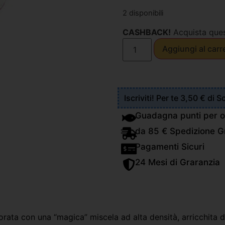
2 disponibili
CASHBACK!
Acquista que
Aggiungi al carr
Iscriviti! Per te 3,50 € di 
Guadagna punti per o
da 85 € Spedizione Gr
Pagamenti Sicuri
24 Mesi di Graranzia
ata con una “magica” miscela ad alta densità, arricchita di