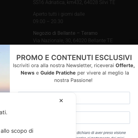
SS16 Adriatica, km432, 64028 Silvi TE
Aperto tutti i giorni dalle
09.00 – 20.30
Negozio di Bellante – Teramo
Via Nazionale, 30, 64020 Bellante TE
Aperto tutti i giorni dalle
PROMO E CONTENUTI ESCLUSIVI
09.00 – 13.00 / 15.30 – 19.30
Iscriviti ora alla nostra Newsletter, riceverai
Offerte,
News
e
Guide Pratiche
per vivere al meglio la
nostra Passione!
contatti
✕
ati.
allo scopo di
Cliccando sul pulsante “ISCRIVITI” dichiaro di aver preso visione