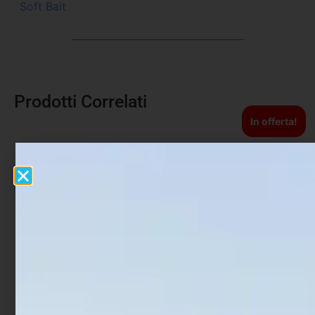
Soft Bait
Prodotti Correlati
In offerta!
Artificiale Jerkbait
Artificiale Popper Duo Bay
Rapture Assassin 13.5 cm
Ruf Reprush 6.2 cm 7.5 gr
21.5 gr White Angel
Chinu Ghost
€
7,90
€
18,00
€
10,80