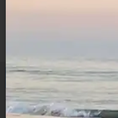
€
9,90
Scegli
ISCRIVITI E RICEVI 3,50€ DI
SCONTO >
Per ogni acquisto accumuli ulteriori
punti;