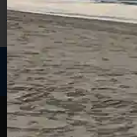
Utilizza i punti per ricevere uno
sconto;
I punti sono indicati nella pagina
prodotto;
Seguici sui social
Web
Esperienze
Assistenza
Contatti
Pesca
Clienti
Assistenza
Guide
Un portale
Ecommerce
sulla
Chi
pesca
pensato
ordini@webpesca
Siamo
sportiva