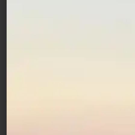
-
Scegli
Scegli
Artificiale Stickbait
Acciuga Rapture 9 cm 30
gr