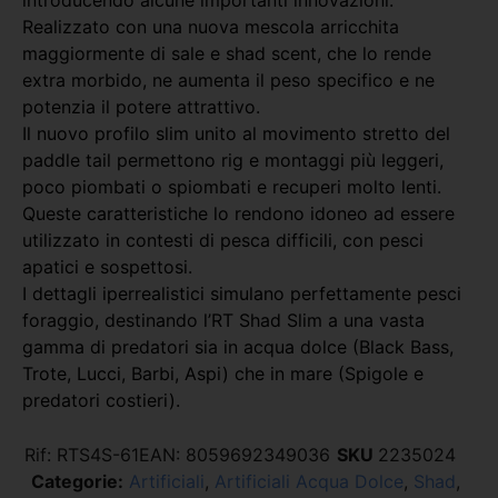
introducendo alcune importanti innovazioni.
Realizzato con una nuova mescola arricchita
maggiormente di sale e shad scent, che lo rende
extra morbido, ne aumenta il peso specifico e ne
potenzia il potere attrattivo.
Il nuovo profilo slim unito al movimento stretto del
paddle tail permettono rig e montaggi più leggeri,
poco piombati o spiombati e recuperi molto lenti.
Queste caratteristiche lo rendono idoneo ad essere
utilizzato in contesti di pesca difficili, con pesci
apatici e sospettosi.
I dettagli iperrealistici simulano perfettamente pesci
foraggio, destinando l’RT Shad Slim a una vasta
gamma di predatori sia in acqua dolce (Black Bass,
Trote, Lucci, Barbi, Aspi) che in mare (Spigole e
predatori costieri).
Rif:
RTS4S-61
EAN:
8059692349036
SKU
2235024
Categorie:
Artificiali
,
Artificiali Acqua Dolce
,
Shad
,