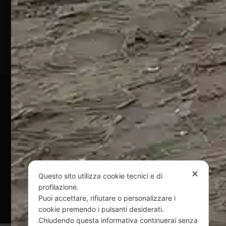
Marina
(TE)
P.Iva
01828920676
Pagamenti Sicuri
@ Copyright 2024 Webpesca è un brand Intent di Federico
Andrenacci P.Iva 01917920678
Via G. Galilei n. 2 – 64018 Tortoreto TE | REA TE-168019 |
Mail:
info@webpesca.it
| Pec:
federicoandrenacci@pec.it
✕
Questo sito utilizza cookie tecnici e di
profilazione.
Questo sito è protetto da Google reCAPTCHA
Puoi accettare, rifiutare o personalizzare i
v3,
Privacy Policy
e
Terms of Service
di Google.
cookie premendo i pulsanti desiderati.
Chiudendo questa informativa continuerai senza