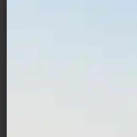
Aggiungi al carrello
Aggiungi al carrello
In offerta!
In offerta!
Countdown Magnum
Artificiale Sabiki
Trabucco Col. 6
€
12,00
€
17,52
-
€
1,52
€
1,90