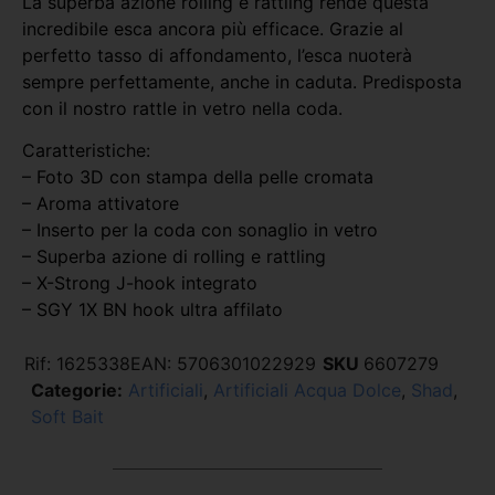
La superba azione rolling e rattling rende questa
incredibile esca ancora più efficace. Grazie al
perfetto tasso di affondamento, l’esca nuoterà
sempre perfettamente, anche in caduta. Predisposta
con il nostro rattle in vetro nella coda.
Caratteristiche:
– Foto 3D con stampa della pelle cromata
– Aroma attivatore
– Inserto per la coda con sonaglio in vetro
– Superba azione di rolling e rattling
– X-Strong J-hook integrato
– SGY 1X BN hook ultra affilato
Rif:
1625338
EAN:
5706301022929
SKU
6607279
Categorie:
Artificiali
,
Artificiali Acqua Dolce
,
Shad
,
Soft Bait