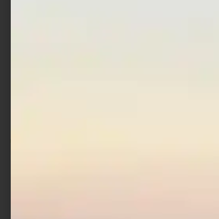
Artificiale Stickbait
Acciuga Rapture 9 cm 30
gr
€
9,90