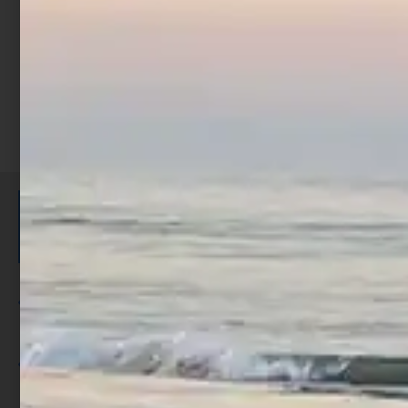
Scegli
ISCRIVITI E RICEVI 3,50€ DI
SCONTO >
Per ogni acquisto accumuli ulteriori
punti;
Utilizza i punti per ricevere uno
sconto;