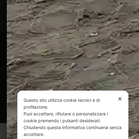
P.Iva
01828920676
Pagamenti Sicuri
@ Copyright 2024 Webpesca è un brand Intent di Federico
Andrenacci P.Iva 01917920678
Via G. Galilei n. 2 – 64018 Tortoreto TE | REA TE-168019 |
Mail:
info@webpesca.it
| Pec:
federicoandrenacci@pec.it
✕
Questo sito utilizza cookie tecnici e di
Questo sito è protetto da Google reCAPTCHA
profilazione.
v3,
Privacy Policy
e
Terms of Service
di Google.
Puoi accettare, rifiutare o personalizzare i
cookie premendo i pulsanti desiderati.
Chiudendo questa informativa continuerai senza
accettare.