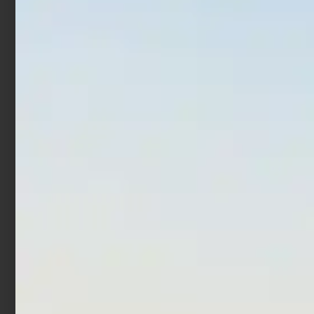
In offerta!
In offerta!
Artificiale Metal Jig Molix
Countdown Magnum
Jugulo Wide Casting 5.5
€
12,00
€
17,52
cm 20 gr Pearl Gold
-
€
15,00
€
12,00
Scegli
Aggiungi al carrello