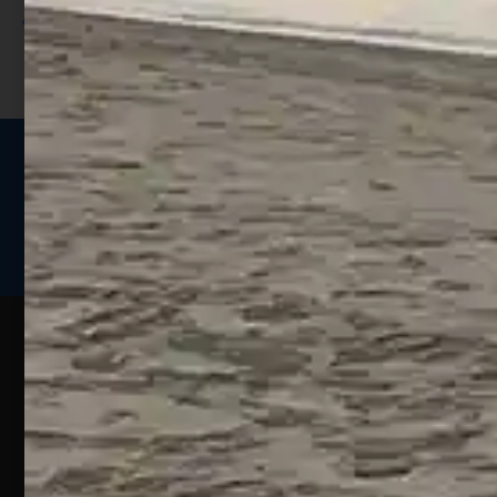
I punti sono indicati nella pagina
prodotto;
Seguici sui social
Web
Esperienze
Assistenza
Contatti
Pesca
Clienti
Assistenza
Guide
Un portale
Ecommerce
sulla
Chi
pesca
pensato
ordini@webpesca
Siamo
sportiva
per gli
Negozio di
Contattaci
amanti
I nostri