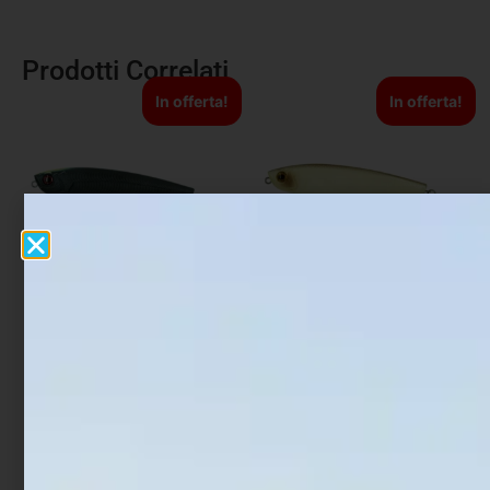
Prodotti Correlati
In offerta!
In offerta!
Artificiale WTD Molix Top
Artificiale WTD Molix Top
Water Baitfish 9.5 cm 14
Water Baitfish 9.5 cm 14
gr Luna Nera
gr Bone
€
17,90
€
14,32
€
17,00
€
13,60
Aggiungi al carrello
Aggiungi al carrello