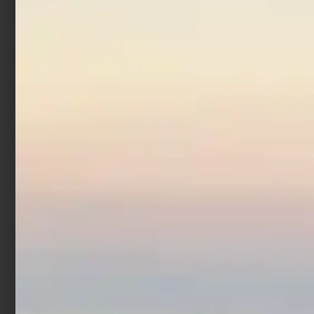
Artificiale Sabiki
Trabucco Col. 6
€
1,52
€
1,90
-
Scegli