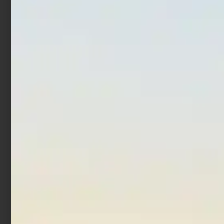
Artificiale Metal Jig Molix
Artificiale Shimano Spoon
Jugulo Wide Casting 5 cm
Cardiff Roll Swimmer 1,5
15 gr Pearl Gold
gr Green
€
14,00
€
11,20
€
5,29
€
3,97
Aggiungi al carrello
Leggi tutto
In offerta!