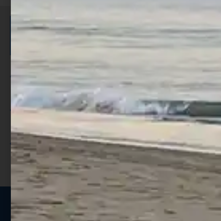
ISCRIVITI E RICEVI 3,50€ DI
SCONTO >
Per ogni acquisto accumuli ulteriori
punti;
Utilizza i punti per ricevere uno
sconto;
I punti sono indicati nella pagina
prodotto;
Seguici sui social