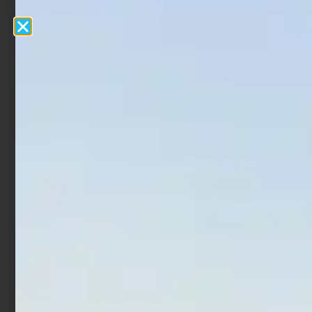
Artificiale Jerkbait
Artificiale Metal Jig Molix
Rapture Assassin 13.5 cm
Jugulo Wide Casting 5.5
21.5 gr White Angel
cm 20 gr Pearl Gold
€
7,90
€
15,00
€
12,00
Aggiungi al carrello
Aggiungi al carrello
In offerta!
In offerta!