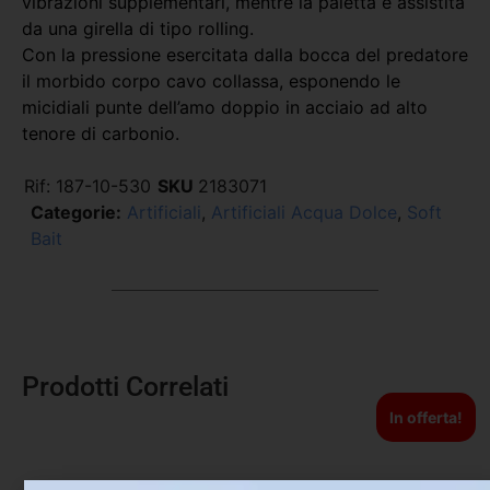
vibrazioni supplementari, mentre la paletta è assistita
da una girella di tipo rolling.
Con la pressione esercitata dalla bocca del predatore
il morbido corpo cavo collassa, esponendo le
micidiali punte dell’amo doppio in acciaio ad alto
tenore di carbonio.
Rif:
187-10-530
SKU
2183071
Categorie:
Artificiali
,
Artificiali Acqua Dolce
,
Soft
Bait
Prodotti Correlati
In offerta!