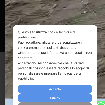
@ Copyright 2024 Webpesca è un brand Intent di Federico
Andrenacci P.Iva 01917920678
Via G. Galilei n. 2 – 64018 Tortoreto TE | REA TE-168019 |
Mail:
info@webpesca.it
| Pec:
federicoandrenacci@pec.it
✕
Questo sito utilizza cookie tecnici e di
Questo sito è protetto da Google reCAPTCHA
profilazione.
Puoi accettare, rifiutare o personalizzare i
v3,
Privacy Policy
e
Terms of Service
di Google.
cookie premendo i pulsanti desiderati.
Chiudendo questa informativa continuerai senza
accettare.
Accettando, sei consapevole che i tuoi dati
personali possono essere raccolti allo scopo di
personalizzare e misurare l'efficacia della
pubblicità.
Accetta
Rifiuta