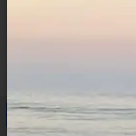
Artificiale Jerkbait
Rapture Assassin 13.5 cm
21.5 gr Chrome Blue
€
7,90
Aggiungi al carrello
ISCRIVITI E RICEVI 3,50€ DI
SCONTO >