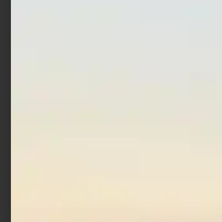
MTW 13 cm 47 gr Flying
Jugulo Wide Casting 5 cm
Chart
15 gr Pearl Gold
€
16,50
€
9,90
€
14,00
€
11,20
Leggi tutto
Aggiungi al carrello