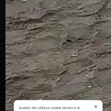
432
64028
Silvi
Marina
(TE)
P.Iva
01828920676
Pagamenti Sicuri
@ Copyright 2024 Webpesca è un brand Intent di Federico
Andrenacci P.Iva 01917920678
Via G. Galilei n. 2 – 64018 Tortoreto TE | REA TE-168019 |
Mail:
info@webpesca.it
| Pec:
federicoandrenacci@pec.it
✕
Questo sito utilizza cookie tecnici e di