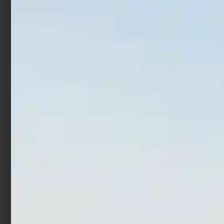
21.5 gr White Angel
gr Luna Nera
€
7,90
€
17,90
€
14,32
Aggiungi al carrello
Aggiungi al carrello
In offerta!
In offerta!
Artificiale Hardbait Molix
Artificiale Metal Jig Molix