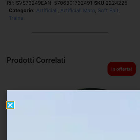
Rif:
SVS73249
EAN:
5706301732491
SKU
2224225
Categorie:
Artificiali
,
Artificiali Mare
,
Soft Bait
,
Traina
Prodotti Correlati
In offerta!
Artificiale Jerkbait
Artificiale WTD Molix Top
Rapture Assassin 13.5 cm
Water Baitfish 9.5 cm 14