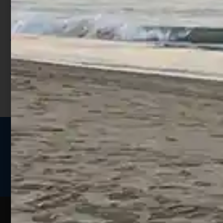
Per ogni acquisto accumuli ulteriori
punti;
Utilizza i punti per ricevere uno
sconto;
I punti sono indicati nella pagina
prodotto;
Seguici sui social
Web
Esperienze
Assistenza
Contatti