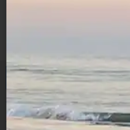
Scegli
ISCRIVITI E RICEVI 3,50€ DI
SCONTO >
Per ogni acquisto accumuli ulteriori
punti;
Utilizza i punti per ricevere uno