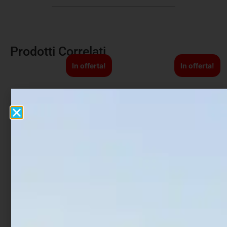
Prodotti Correlati
In offerta!
In offerta!
Artificiale Jerkbait Duo
Artificiale Jerkbait
Tide Minnow Lance S SW
Rapture Assassin 13.5 cm
16 cm 28 gr Prism Ivory
21.5 gr Glow Shad
€
25,00
€
21,25
€
8,29
€
6,22