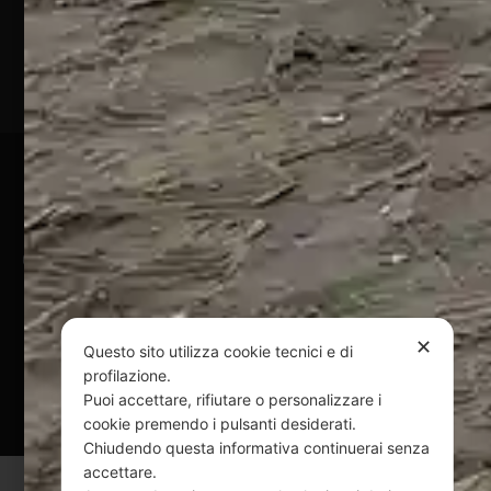
(TE)
P.Iva
01828920676
Pagamenti Sicuri
@ Copyright 2024 Webpesca è un brand Intent di Federico
Andrenacci P.Iva 01917920678
Via G. Galilei n. 2 – 64018 Tortoreto TE | REA TE-168019 |
Mail:
info@webpesca.it
| Pec:
federicoandrenacci@pec.it
✕
Questo sito utilizza cookie tecnici e di
profilazione.
Questo sito è protetto da Google reCAPTCHA
Puoi accettare, rifiutare o personalizzare i
v3,
Privacy Policy
e
Terms of Service
di Google.
cookie premendo i pulsanti desiderati.
Chiudendo questa informativa continuerai senza
accettare.