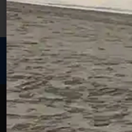
sconto;
I punti sono indicati nella pagina
prodotto;
Seguici sui social
Web
Esperienze
Assistenza
Contatti
Pesca
Clienti
Assistenza
Guide
Un portale
Ecommerce
sulla
Chi
pesca
pensato
ordini@webpesca
Siamo
sportiva
per gli
Negozio di