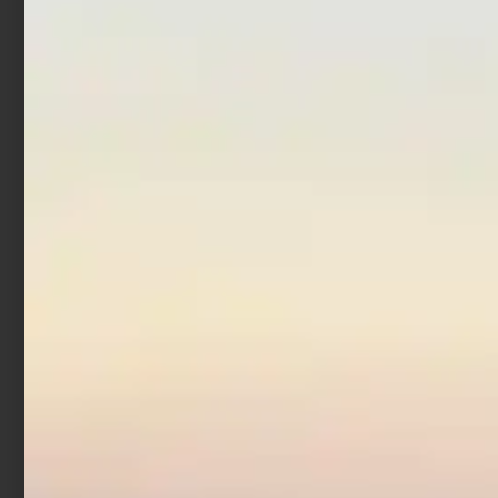
Leggi tutto
Aggiungi al carrello
Artificiale Sabiki
Trabucco Col. 5
€
1,90