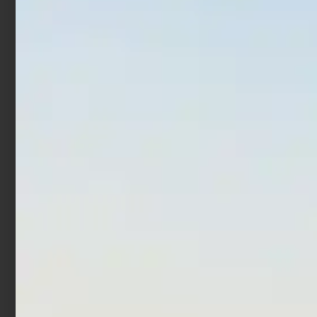
Aggiungi al carrello
Aggiungi al carrello
In offerta!
Artificiale Jerkbait
Artificiale Hardbait Molix
Rapture Assassin 13.5 cm
MTW 13 cm 47 gr Flying
21.5 gr White Angel
Chart
€
7,90
€
16,50
€
9,90