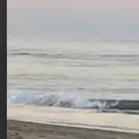
ISCRIVITI E RICEVI 3,50€ DI
SCONTO >
Per ogni acquisto accumuli ulteriori
punti;
Utilizza i punti per ricevere uno
sconto;
I punti sono indicati nella pagina