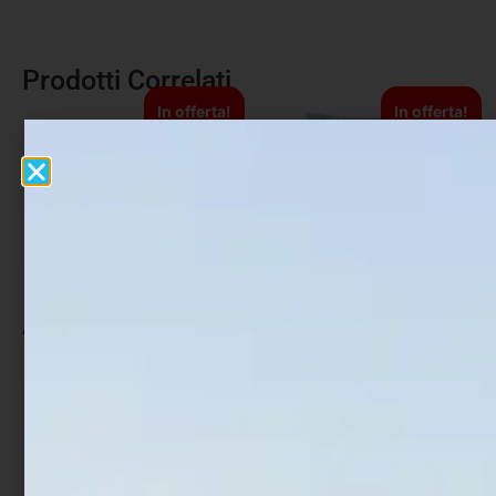
Prodotti Correlati
In offerta!
In offerta!
Additivo Dynamite Catfish
Pastura Antiche Pasture
Hookbait Dip Bloodied Eel
Alta Marea Diavolo Rosso
270 ml
1 kg
€
13,00
€
9,10
€
5,59
€
4,47
Leggi tutto
Aggiungi al carrello