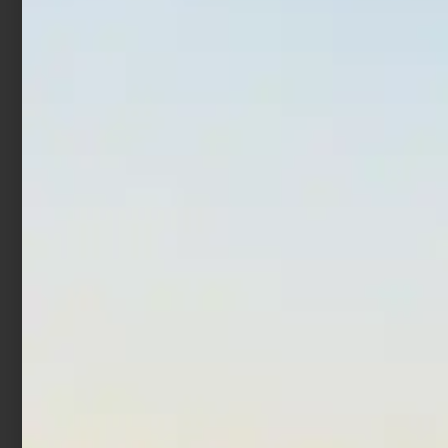
Additivo Trabucco Colla
Additivo Trabucco Sweet
Arabica 500 gr
Caramel 250 gr
€
16,90
€
4,90
Leggi tutto
Aggiungi al carrello