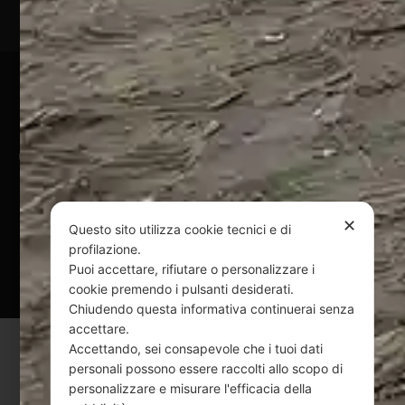
Pagamenti Sicuri
@ Copyright 2024 Webpesca è un brand Intent di Federico
Andrenacci P.Iva 01917920678
Via G. Galilei n. 2 – 64018 Tortoreto TE | REA TE-168019 |
Mail:
info@webpesca.it
| Pec:
federicoandrenacci@pec.it
✕
Questo sito utilizza cookie tecnici e di
profilazione.
Questo sito è protetto da Google reCAPTCHA
Puoi accettare, rifiutare o personalizzare i
v3,
Privacy Policy
e
Terms of Service
di Google.
cookie premendo i pulsanti desiderati.
Chiudendo questa informativa continuerai senza
accettare.
Accettando, sei consapevole che i tuoi dati
personali possono essere raccolti allo scopo di
personalizzare e misurare l'efficacia della