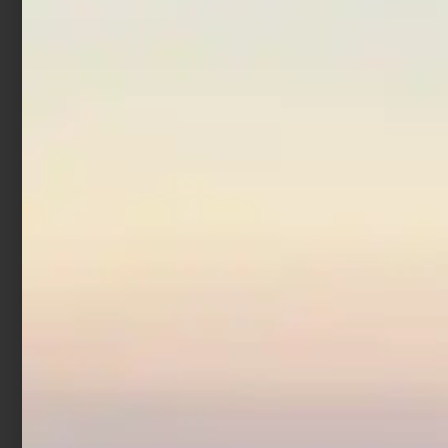
Pastura Colmic Big Fish
Red Evolution 1 kg
€
7,50
Aggiungi al carrello