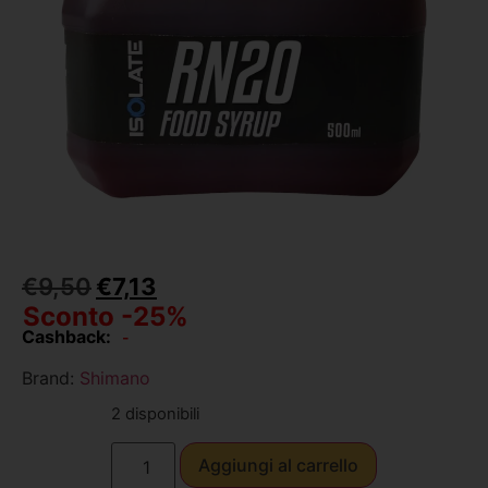
€
9,50
€
7,13
Sconto -25%
Cashback:
-
Brand:
Shimano
2 disponibili
Aggiungi al carrello