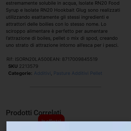
estremamente solubile in acqua, Isolate RN20 Food
Syrup e Isolate RN20 Hookbait Glug sono realizzati
utilizzando esattamente gli stessi ingredienti e
attrattori delle boilies con lo stesso nome. Lo
sciroppo alimentare è perfetto per aumentare
l’attrazione di boiles, pellet o mix di spod, creando
uno strato di attrazione intorno all’esca per i pesci.
Rif:
ISORN20LA500
EAN:
8717009845519
SKU
2213579
Categorie:
Additivi
,
Pasture Additivi Pellet
Prodotti Correlati
In offerta!