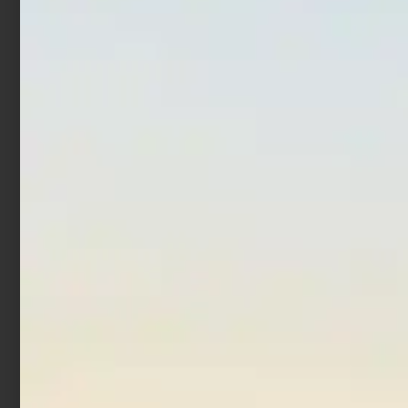
Pastura Trabucco XP
Additivo Trabucco Super
3000 Super Cefalo 1 kg
Carpa 250 gr
€
3,90
€
4,90
Aggiungi al carrello
Aggiungi al carrello