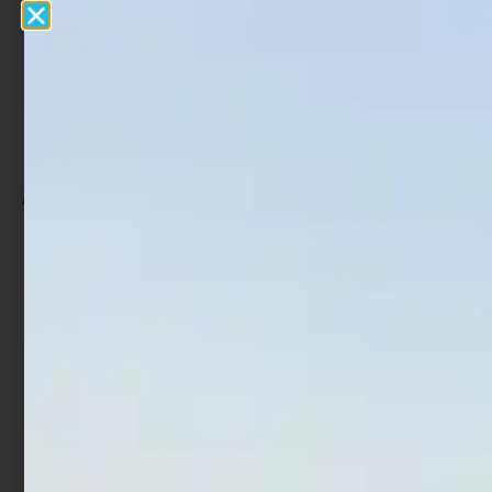
Pastura Antiche Pasture
Pastura Trabucco GNT
Alta Marea Diavolo Bianca
Match Expert Carpa Gold
1 kg
1 kg
€
5,59
€
4,47
€
4,90
Aggiungi al carrello
Aggiungi al carrello