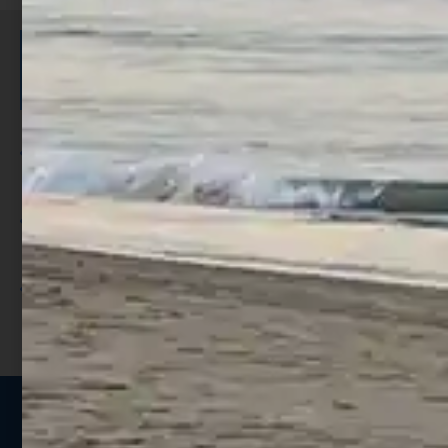
ISCRIVITI E RICEVI 3,50€ DI
SCONTO >
Per ogni acquisto accumuli ulteriori
punti;
Utilizza i punti per ricevere uno
sconto;
I punti sono indicati nella pagina
prodotto;
Seguici sui social