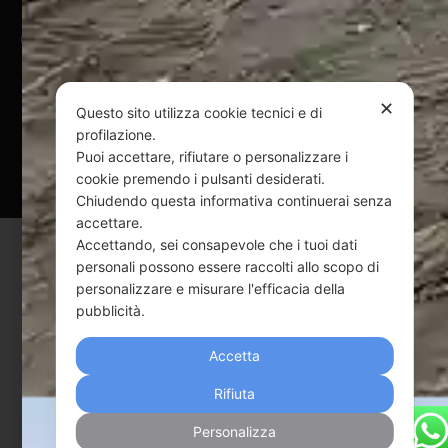
@ Copyright 2024 Webpesca è un brand Intent di Federico
Andrenacci P.Iva 01917920678
Via G. Galilei n. 2 – 64018 Tortoreto TE | REA TE-168019 |
✕
Mail:
info@webpesca.it
| Pec:
federicoandrenacci@pec.it
Questo sito utilizza cookie tecnici e di
profilazione.
Questo sito è protetto da Google reCAPTCHA
Puoi accettare, rifiutare o personalizzare i
cookie premendo i pulsanti desiderati.
v3,
Privacy Policy
e
Terms of Service
di Google.
Chiudendo questa informativa continuerai senza
accettare.
Accettando, sei consapevole che i tuoi dati
personali possono essere raccolti allo scopo di
personalizzare e misurare l'efficacia della
pubblicità.
Accetta
Rifiuta
Personalizza