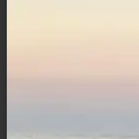
Additivo Colmic Gomma
Arabica 600 gr
€
16,90
Aggiungi al carrello