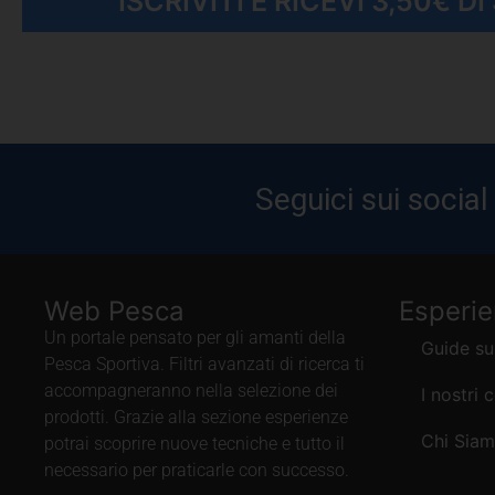
ISCRIVITI E RICEVI 3,50€ D
Seguici sui social
Web Pesca
Esperi
Un portale pensato per gli amanti della
Guide su
Pesca Sportiva. Filtri avanzati di ricerca ti
accompagneranno nella selezione dei
I nostri 
prodotti. Grazie alla sezione esperienze
Chi Sia
potrai scoprire nuove tecniche e tutto il
necessario per praticarle con successo.