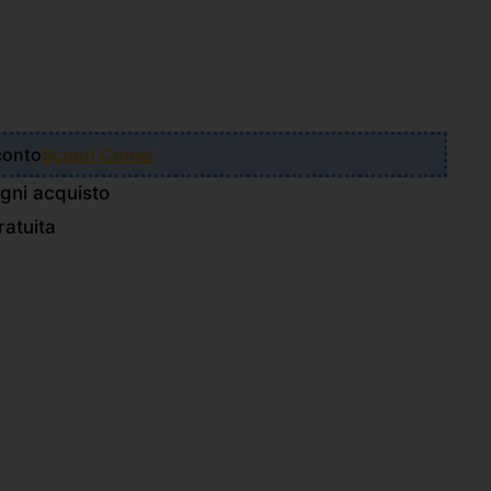
Sconto
Scopri Come!
gni acquisto
atuita