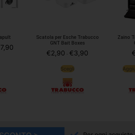
apult
Scatola per Esche Trabucco
Zaino T
GNT Bait Boxes
17,90
€
2,90
€
3,90
-
Scegli
Aggiu
Per ogni acquisto 