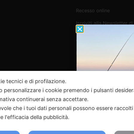
Recesso online
Iscriviti alla Newsletter di
Webpesca
Cookie Policy e Consensi
Informativa e-commerce
Informativa newsletter e 
ie tecnici e di profilazione.
 o personalizzare i cookie premendo i pulsanti desider
Pagamenti Sicuri
ativa continuerai senza accettare.
ole che i tuoi dati personali possono essere raccolti 
 l'efficacia della pubblicità.
2024 Webpesca è un brand Intent di Federico Andrenacci P.Iv
18 Tortoreto TE | REA TE-168019 | Mail:
info@webpesca.it
| Pec:
f