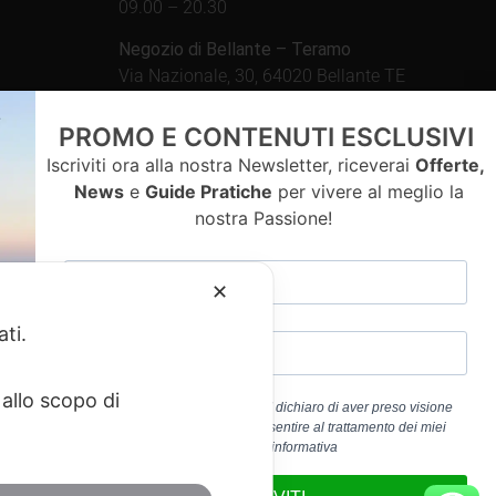
09.00 – 20.30
Negozio di Bellante – Teramo
Via Nazionale, 30, 64020 Bellante TE
Aperto tutti i giorni dalle
PROMO E CONTENUTI ESCLUSIVI
09.00 – 13.00 / 15.30 – 19.30
Iscriviti ora alla nostra Newsletter, riceverai
Offerte,
News
e
Guide Pratiche
per vivere al meglio la
nostra Passione!
contatti
✕
ati.
allo scopo di
Cliccando sul pulsante “ISCRIVITI” dichiaro di aver preso visione
dell’
Informativa Privacy
e di acconsentire al trattamento dei miei
a 01917920678
dati personali per la finalità b) dell’informativa
edericoandrenacci@pec.it