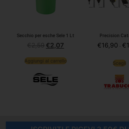
Secchio per esche Sele 1 Lt
Precision Cat
€
2,59
€
2,07
€
16,90
€
-
Aggiungi al carrello
Scegli