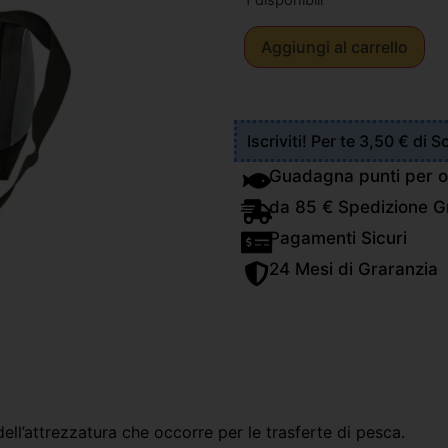
1 disponibili
Aggiungi al carrello
Iscriviti! Per te 3,50 € di 
Guadagna punti per o
da 85 € Spedizione Gr
Pagamenti Sicuri
24 Mesi di Graranzia
 dell’attrezzatura che occorre per le trasferte di pesca.