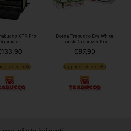
rabucco XTR Pro
Borsa Trabucco Eva White
Organizar
Tackle Organizer Pro
€
133,90
€
97,90
ngi al carrello
Aggiungi al carrello
accumuli ulteriori punti;