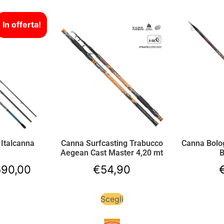
In offerta!
 Italcanna
Canna Surfcasting Trabucco
Canna Bolo
Aegean Cast Master 4,20 mt
B
590,00
€
54,90
Scegli