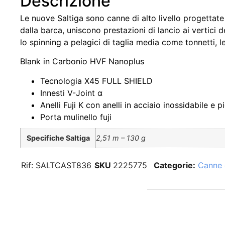
Descrizione
Le nuove Saltiga sono canne di alto livello progettate 
dalla barca, uniscono prestazioni di lancio ai vertic
lo spinning a pelagici di taglia media come tonnetti, 
Blank in Carbonio HVF Nanoplus
Tecnologia X45 FULL SHIELD
Innesti V-Joint α
Anelli Fuji K con anelli in acciaio inossidabile e p
Porta mulinello fuji
Specifiche Saltiga
2,51 m – 130 g
Rif:
SALTCAST836
SKU
2225775
Categorie:
Canne 