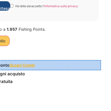
Ho letto ed accetto l'
Informativa sulla privacy
attesa
o a
1.957
Fishing Points.
ello
Sconto
Scopri Come!
gni acquisto
atuita