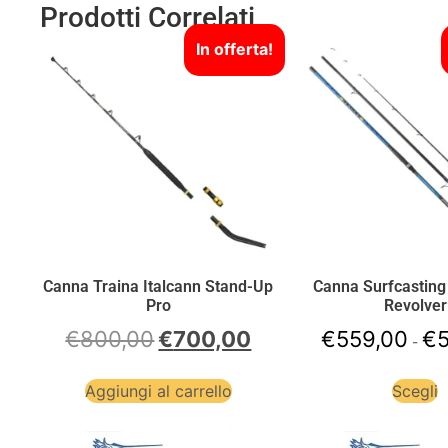
Prodotti Correlati
In offerta!
Canna Traina Italcann Stand-Up
Canna Surfcasting
Pro
Revolver
€
800,00
€
700,00
€
559,00
€
-
Aggiungi al carrello
Scegli