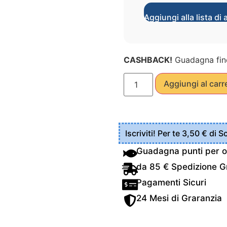
Aggiungi alla lista di 
CASHBACK!
Guadagna fin
Aggiungi al carr
Iscriviti! Per te 3,50 € di 
Guadagna punti per o
da 85 € Spedizione Gr
Pagamenti Sicuri
24 Mesi di Graranzia