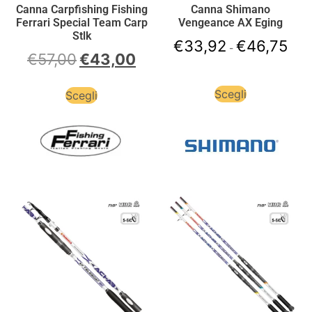
Canna Carpfishing Fishing
Canna Shimano
Ferrari Special Team Carp
Vengeance AX Eging
Stlk
€
33,92
€
46,75
-
€
57,00
€
43,00
Scegli
Scegli