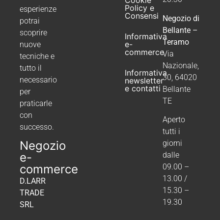
Policy e
esperienze
Consensi
Negozio di
potrai
Bellante –
scoprire
Informativa
Teramo
e-
nuove
commerce
Via
tecniche e
Nazionale,
tutto il
Informativa
30, 64020
necessario
newsletter
e contatti
Bellante
per
TE
praticarle
con
Aperto
successo.
tutti i
Negozio
giorni
e-
dalle
commerce
09.00 –
13.00 /
D.LARR
15.30 –
TRADE
19.30
SRL