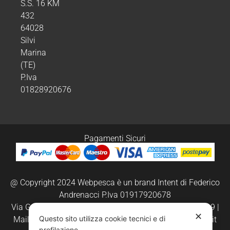
S.S. 16 KM
432
64028
Silvi
Marina
(TE)
P.Iva
01828920676
Pagamenti Sicuri
@ Copyright 2024 Webpesca è un brand Intent di Federico
Andrenacci P.Iva 01917920678
Via G. Galilei n. 2 – 64018 Tortoreto TE | REA TE-168019 |
✕
Questo sito utilizza cookie tecnici e di
Mail:
info@webpesca.it
| Pec:
federicoandrenacci@pec.it
profilazione.