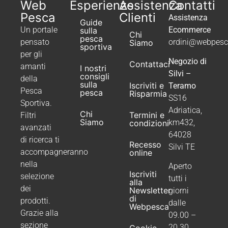
Web
Esperienze
Assistenza
Contatti
Pesca
Clienti
Assistenza
Guide
Un portale
Ecommerce
sulla
Chi
pesca
pensato
ordini@webpesca
Siamo
sportiva
per gli
Negozio di
Contattaci
amanti
I nostri
Silvi –
consigli
della
sulla
Iscriviti e
Teramo
Pesca
pesca
Risparmia
SS16
Sportiva.
Adriatica,
Chi
Termini e
Filtri
Siamo
km432,
condizioni
avanzati
64028
di ricerca ti
Recesso
Silvi TE
accompagneranno
online
nella
Aperto
Iscriviti
selezione
tutti i
alla
dei
Newsletter
giorni
di
prodotti.
dalle
Webpesca
Grazie alla
09.00 –
sezione
20.30
Cookie