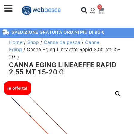
0
SPEDIZIONE GRATUITA ORDINI PIÙ DI 85 €
Home
/
Shop
/
Canne da pesca
/
Canne
Eging
/ Canna Eging Lineaeffe Rapid 2.55 mt 15-
20 g
CANNA EGING LINEAEFFE RAPID
2.55 MT 15-20 G
In offerta!