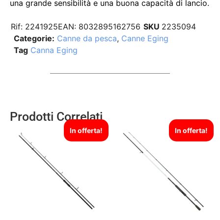
una grande sensibilità e una buona capacità di lancio.
Rif:
2241925
EAN:
8032895162756
SKU
2235094
Categorie:
Canne da pesca
,
Canne Eging
Tag
Canna Eging
Prodotti Correlati
In offerta!
In offerta!