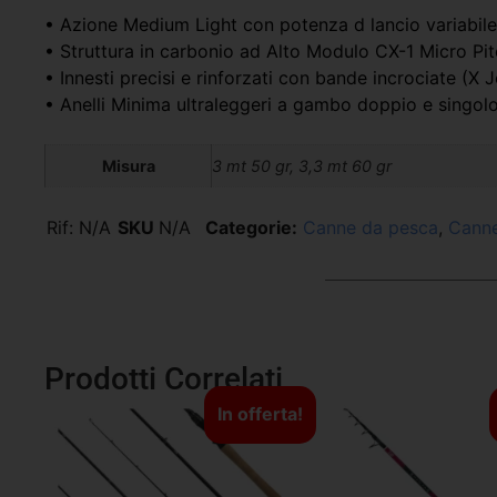
• Azione Medium Light con potenza d lancio variabile
• Struttura in carbonio ad Alto Modulo CX-1 Micro Pitch
• Innesti precisi e rinforzati con bande incrociate (X 
• Anelli Minima ultraleggeri a gambo doppio e singol
Misura
3 mt 50 gr, 3,3 mt 60 gr
Rif:
N/A
SKU
N/A
Categorie:
Canne da pesca
,
Canne
Prodotti Correlati
In offerta!