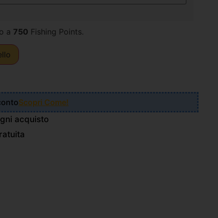
o a
750
Fishing Points.
ello
Sconto
Scopri Come!
gni acquisto
atuita