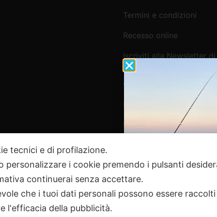
Termini e condizioni
Recesso online
Iscriviti alla Newsletter di
Webpesca
Cookie Policy e Consensi
Informativa e-commerce
Informativa newsletter e 
ie tecnici e di profilazione.
 o personalizzare i cookie premendo i pulsanti desider
Pagamenti Sicuri
ativa continuerai senza accettare.
ole che i tuoi dati personali possono essere raccolti 
 l'efficacia della pubblicità.
2024 Webpesca è un brand Intent di Federico Andrenacci P.Iv