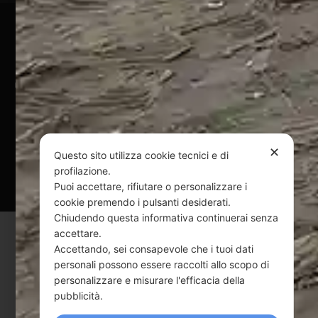
Pagamenti Sicuri
@ Copyright 2024 Webpesca è un brand Intent di Federico
Andrenacci P.Iva 01917920678
Via G. Galilei n. 2 – 64018 Tortoreto TE | REA TE-168019 |
Mail:
info@webpesca.it
| Pec:
federicoandrenacci@pec.it
✕
Questo sito utilizza cookie tecnici e di
Questo sito è protetto da Google reCAPTCHA
profilazione.
v3,
Privacy Policy
e
Terms of Service
di Google.
Puoi accettare, rifiutare o personalizzare i
cookie premendo i pulsanti desiderati.
Chiudendo questa informativa continuerai senza
accettare.
Accettando, sei consapevole che i tuoi dati
personali possono essere raccolti allo scopo di
personalizzare e misurare l'efficacia della
pubblicità.