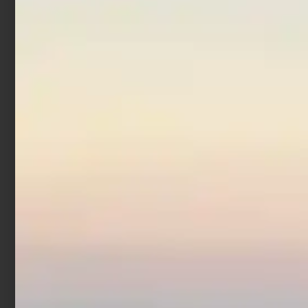
Canna Bolognese
Trabucco Ultra BLX
Allround
€
321,90
€
399,90
-
Scegli