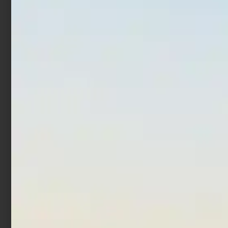
Canna Bolentino
Canna Bolentino
Trabucco Achab XP
Trabucco Achab Pro Boat
Teleboat
€
33,90
€
28,90
€
32,90
-
Scegli
Scegli