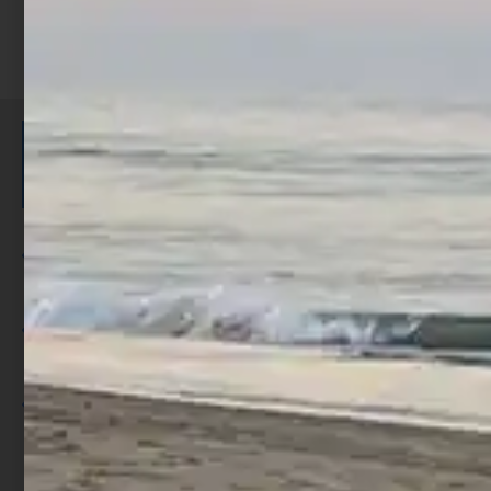
ISCRIVITI E RICEVI 3,50€ DI
SCONTO >
Per ogni acquisto accumuli ulteriori
punti;
Utilizza i punti per ricevere uno
sconto;
I punti sono indicati nella pagina
prodotto;