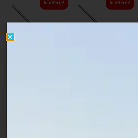
In offerta!
In offerta!
Canna Carpfishing
Canna Carpfishing
Fishing Ferrari Special
Lineaeffe Crucial Carp
Team Carp Stlk
€
24,90
€
18,18
€
57,00
€
43,00
Scegli
Scegli