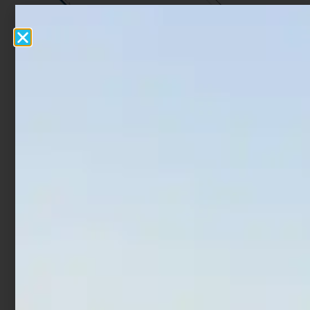
Canna Bolentino Colmic
Canna Shimano
Deeper Fight
Vengeance AX Eging
€
82,00
€
96,00
€
33,92
€
46,75
-
-
Scegli
Scegli
In offerta!
In offerta!