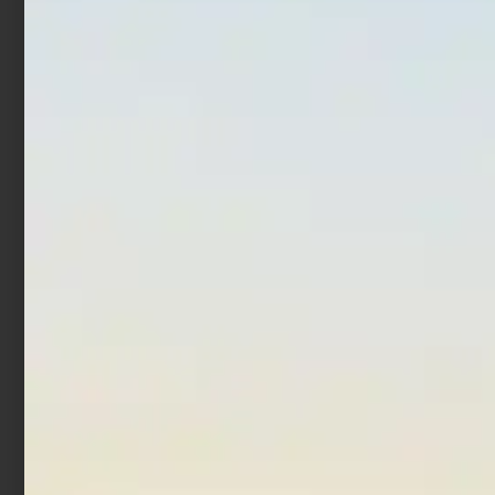
Canna Surfcasting Daiwa
Canna Beach Ledgering
Ninja Tele
Trabucco Cattura XC
Beach 4,50 mt 100 gr
€
100,00
€
108,00
-
€
2.889,00
€
219,00
Scegli
Leggi tutto