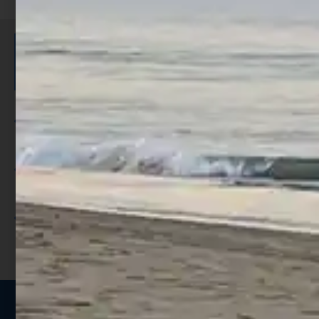
ISCRIVITI E RICEVI 3,50€ DI
SCONTO >
Per ogni acquisto accumuli ulteriori
punti;
Utilizza i punti per ricevere uno
sconto;
I punti sono indicati nella pagina
prodotto;
Seguici sui social