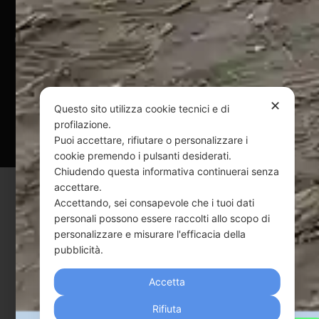
@ Copyright 2024 Webpesca è un brand Intent di Federico
Andrenacci P.Iva 01917920678
Via G. Galilei n. 2 – 64018 Tortoreto TE | REA TE-168019 |
Mail:
info@webpesca.it
| Pec:
federicoandrenacci@pec.it
✕
Questo sito utilizza cookie tecnici e di
Questo sito è protetto da Google reCAPTCHA
profilazione.
Puoi accettare, rifiutare o personalizzare i
v3,
Privacy Policy
e
Terms of Service
di Google.
cookie premendo i pulsanti desiderati.
Chiudendo questa informativa continuerai senza
accettare.
Accettando, sei consapevole che i tuoi dati
personali possono essere raccolti allo scopo di
personalizzare e misurare l'efficacia della
pubblicità.
Accetta
Rifiuta