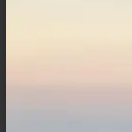
Canna Bolognese
Trabucco Ultra BLX
Master
€
310,90
Scegli