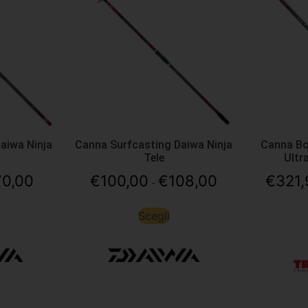
aiwa Ninja
Canna Surfcasting Daiwa Ninja
Canna Bo
Tele
Ultr
70,00
€
100,00
€
108,00
€
321,
-
Scegli