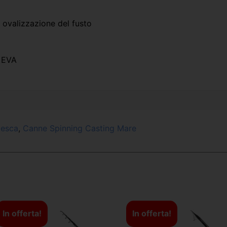
e ovalizzazione del fusto
n EVA
pesca
,
Canne Spinning Casting Mare
In offerta!
In offerta!