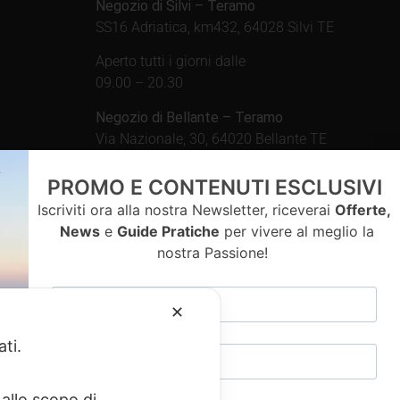
Negozio di Silvi – Teramo
SS16 Adriatica, km432, 64028 Silvi TE
Aperto tutti i giorni dalle
09.00 – 20.30
Negozio di Bellante – Teramo
Via Nazionale, 30, 64020 Bellante TE
Aperto tutti i giorni dalle
PROMO E CONTENUTI ESCLUSIVI
09.00 – 13.00 / 15.30 – 19.30
Iscriviti ora alla nostra Newsletter, riceverai
Offerte,
News
e
Guide Pratiche
per vivere al meglio la
nostra Passione!
contatti
✕
ati.
allo scopo di