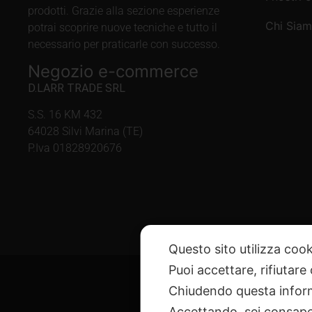
prodotti. Grazie alla sezione esperienze
Chi Sia
potrai scoprire nuove tecniche e tutto il
necessario per praticarle con successo.
Negozio e-commerce
D.LARR TRADE SRL
S.S. 16 KM 432
64028 Silvi Marina (TE)
P.Iva 01828920676
Questo sito utilizza cook
Puoi accettare, rifiutare
Chiudendo questa inform
Accettando, sei consapev