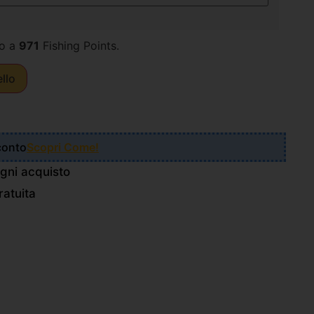
o a
971
Fishing Points.
ello
Sconto
Scopri Come!
gni acquisto
atuita