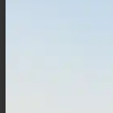
€
57,00
€
43,00
€
144,90
Scegli
Scegli
In offerta!
Canna Bolognese Daiwa
Canna Bolentino
Ninja Bolo
Trabucco Achab XP