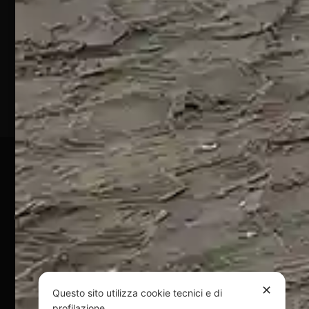
64028
Silvi
Marina
(TE)
P.Iva
01828920676
Pagamenti Sicuri
@ Copyright 2024 Webpesca è un brand Intent di Federico
Andrenacci P.Iva 01917920678
Via G. Galilei n. 2 – 64018 Tortoreto TE | REA TE-168019 |
Mail:
info@webpesca.it
| Pec:
federicoandrenacci@pec.it
✕
Questo sito utilizza cookie tecnici e di
Questo sito è protetto da Google reCAPTCHA
profilazione.