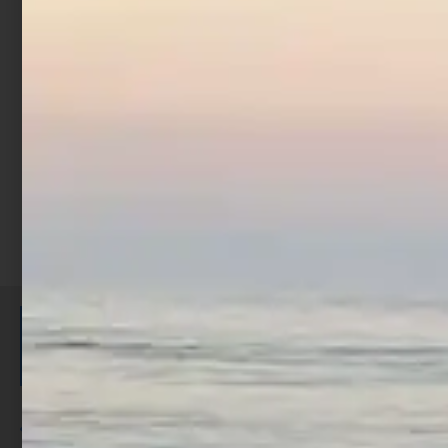
Trabucco Nereide Dust
Storm
€
70,00
€
89,00
-
Scegli
ISCRIVITI E RICEVI 3,50€ DI
SCONTO >
Per ogni acquisto accumuli ulteriori