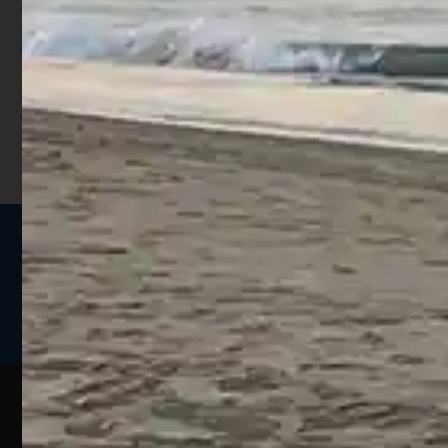
punti;
Utilizza i punti per ricevere uno
sconto;
I punti sono indicati nella pagina
prodotto;
Seguici sui social
Web
Esperienze
Assistenza
Contatti
Pesca
Clienti
Assistenza