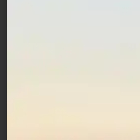
Teleboat
€
69,30
€
70,00
-
€
28,90
€
32,90
-
Scegli
Scegli
In offerta!
Canna Surfcasting