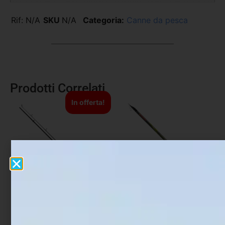
Rif:
N/A
SKU
N/A
Categoria:
Canne da pesca
Prodotti Correlati
In offerta!
Canna Carpfishing
Canna Bolognese
Fishing Ferrari Special
Trabucco Astore X
Team Carp Stlk
Master