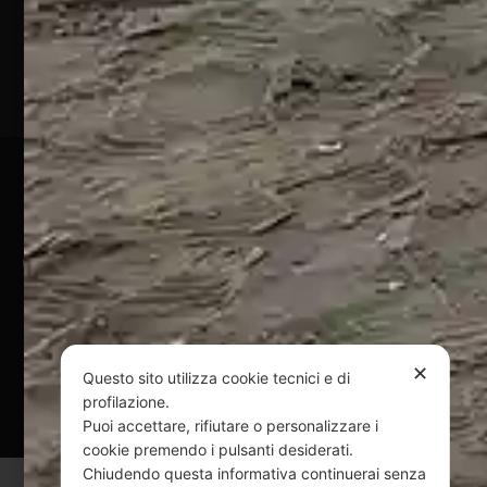
(TE)
P.Iva
01828920676
Pagamenti Sicuri
@ Copyright 2024 Webpesca è un brand Intent di Federico
Andrenacci P.Iva 01917920678
Via G. Galilei n. 2 – 64018 Tortoreto TE | REA TE-168019 |
Mail:
info@webpesca.it
| Pec:
federicoandrenacci@pec.it
✕
Questo sito utilizza cookie tecnici e di
Questo sito è protetto da Google reCAPTCHA
profilazione.
v3,
Privacy Policy
e
Terms of Service
di Google.
Puoi accettare, rifiutare o personalizzare i
cookie premendo i pulsanti desiderati.
Chiudendo questa informativa continuerai senza