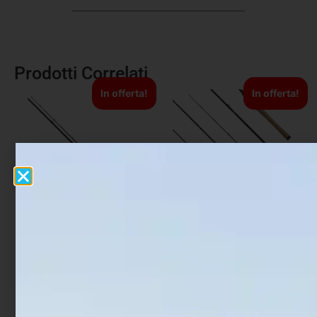
Prodotti Correlati
In offerta!
In offerta!
Canna Carpfishing
Canna Spinning Daiwa
Lineaeffe Crucial Carp
Tatula 25
€
24,90
€
18,18
€
169,00
€
135,00
Scegli
Scegli