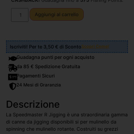
CASHBACK!
Guadagna fino a
575
Fishing Points.
Aggiungi al carrello
Iscriviti! Per te 3,50 € di Sconto
Scopri Come!
Guadagna punti per ogni acquisto
da 85 € Spedizione Gratuita
Pagamenti Sicuri
24 Mesi di Graranzia
Descrizione
La Speedmaster R Jigging è una straordinaria gamma
di canne da jigging disponibili si per mulinello da
spinning che mulinello rotante. Costruiti su grezzi