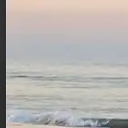
Leggi tutto
ISCRIVITI E RICEVI 3,50€ DI
SCONTO >
Per ogni acquisto accumuli ulteriori
punti;
Utilizza i punti per ricevere uno