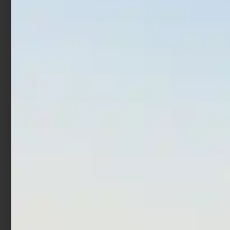
In offerta!
Canna Bolognese
Canna Shimano
Trabucco Astore X
Vengeance AX Eging
Master
€
33,92
€
46,75
-
€
144,90
Scegli
Scegli