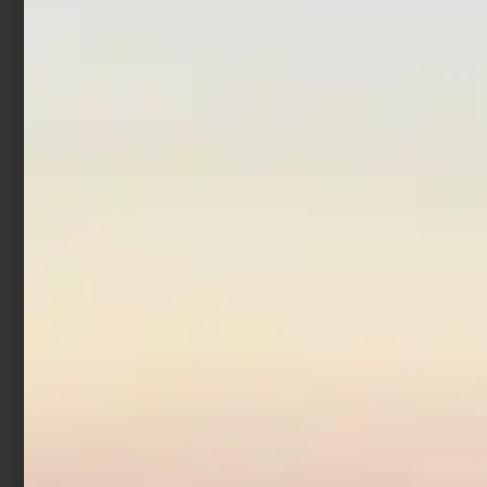
In offerta!
Canna Beach Ledgering
Trabucco Cattura XC
Beach 4,50 mt 100 gr
€
2.889,00
€
219,00