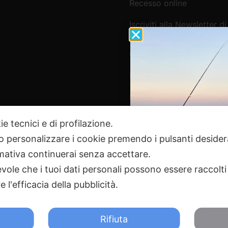
Recesso online
Iscriviti alla Newsletter di
Webpesca
Cookie Policy e Consensi
Informativa e-commerce
Informativa newsletter e 
ie tecnici e di profilazione.
 o personalizzare i cookie premendo i pulsanti desider
Pagamenti Sicuri
ativa continuerai senza accettare.
ole che i tuoi dati personali possono essere raccolti 
 l'efficacia della pubblicità.
2024 Webpesca è un brand Intent di Federico Andrenacci P.Iv
18 Tortoreto TE | REA TE-168019 | Mail:
info@webpesca.it
| Pec:
f
Rifiuta
otetto da Google reCAPTCHA v3,
Privacy Policy
e
Terms of 