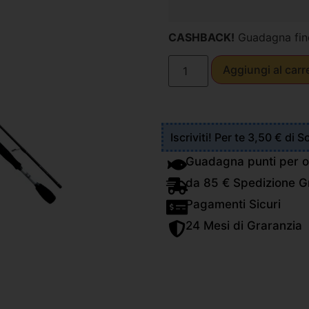
CASHBACK!
Guadagna fin
Aggiungi al carr
Iscriviti! Per te 3,50 € di 
Guadagna punti per o
da 85 € Spedizione Gr
Pagamenti Sicuri
24 Mesi di Graranzia