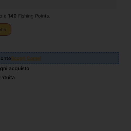
o a
140
Fishing Points.
ello
Sconto
Scopri Come!
gni acquisto
atuita