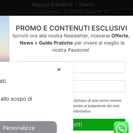
Negozio di Bellante – Teramo
Via Nazionale, 30, 64020 Bellante TE
Aperto tutti i giorni dalle
PROMO E CONTENUTI ESCLUSIVI
09.00 – 13.00 / 15.30 – 19.30
Iscriviti ora alla nostra Newsletter, riceverai
Offerte,
News
e
Guide Pratiche
per vivere al meglio la
nostra Passione!
contatti
✕
ati.
allo scopo di
Cliccando sul pulsante “ISCRIVITI” dichiaro di aver preso visione
dell’
Informativa Privacy
e di acconsentire al trattamento dei miei
a 01917920678
dati personali per la finalità b) dell’informativa
edericoandrenacci@pec.it
ISCRIVITI
Personalizza
Service
di Google.