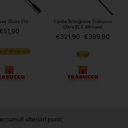
air Shore EGI
Canna Bolognese Trabucco
Ultra BLX Allround
€
51,90
€
321,90
€
399,90
-
ngi al carrello
Scegli
accumuli ulteriori punti;