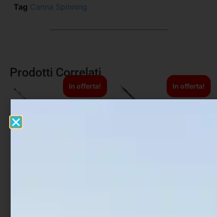
Tag
Canna Spinning
Prodotti Correlati
In offerta!
In offerta!
Canna Traina Italcann
Canna Bolognese Daiwa
Stand-Up Pro
Ninja Bolo
€
800,00
€
700,00
€
69,30
€
70,00
-