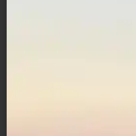
Aggiungi al carrello
Scegli
Canna Bolognese
Trabucco Atomic XR
Competition