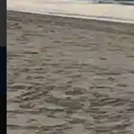
Utilizza i punti per ricevere uno
sconto;
I punti sono indicati nella pagina
prodotto;
Seguici sui social
Web
Esperienze
Assistenza
Contatti
Pesca
Clienti
Assistenza
Guide
Un portale
Ecommerce
sulla
Chi
pesca
pensato
ordini@webpesca
Siamo