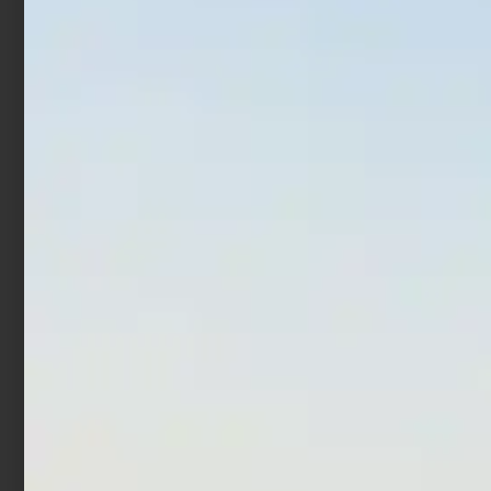
Aggiungi al carrello
Scegli
In offerta!
Canna Surfcasting
Corsair Shore EGI
Italcanna Revolver
€
51,90
€
559,00
€
590,00
-