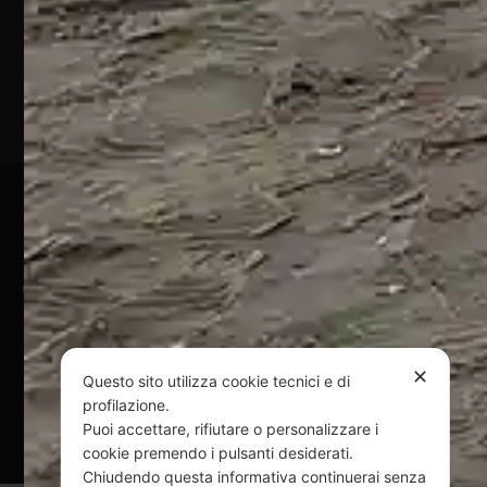
Marina
(TE)
P.Iva
01828920676
Pagamenti Sicuri
@ Copyright 2024 Webpesca è un brand Intent di Federico
Andrenacci P.Iva 01917920678
Via G. Galilei n. 2 – 64018 Tortoreto TE | REA TE-168019 |
Mail:
info@webpesca.it
| Pec:
federicoandrenacci@pec.it
✕
Questo sito utilizza cookie tecnici e di
profilazione.
Questo sito è protetto da Google reCAPTCHA
Puoi accettare, rifiutare o personalizzare i
v3,
Privacy Policy
e
Terms of Service
di Google.
cookie premendo i pulsanti desiderati.
Chiudendo questa informativa continuerai senza