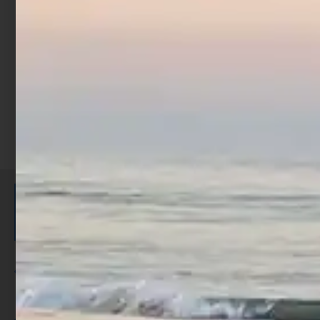
€
134,00
Scegli
ISCRIVITI E RICEVI 3,50€ DI
SCONTO >
Per ogni acquisto accumuli ulteriori
punti;