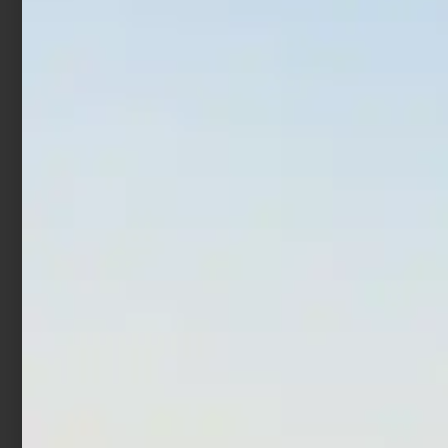
€
289,00
€
260,10
Scegli
Scegli
Corsair Shore EGI
Canna Bolognese
Trabucco Ultra BLX
€
51,90
Allround