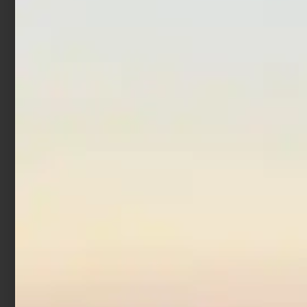
€
321,90
€
399,90
-
Aggiungi al carrello
Scegli
Canna Bolognese
Trabucco Atomic XR