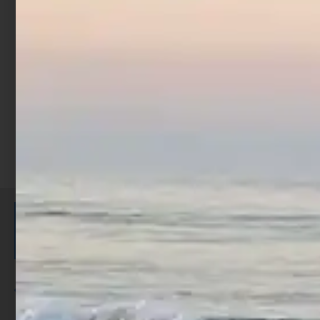
Competition
€
134,00
Scegli
ISCRIVITI E RICEVI 3,50€ DI
SCONTO >
Per ogni acquisto accumuli ulteriori
punti;