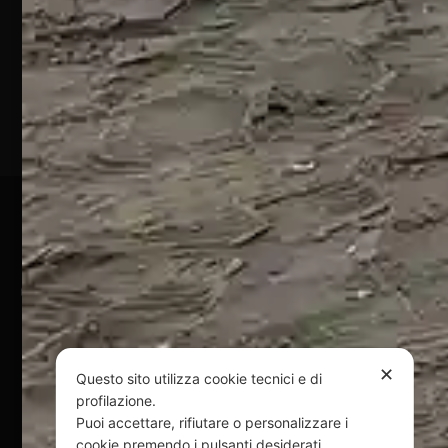
Silvi
Marina
(TE)
P.Iva
01828920676
Pagamenti Sicuri
@ Copyright 2024 Webpesca è un brand Intent di Federico
Andrenacci P.Iva 01917920678
Via G. Galilei n. 2 – 64018 Tortoreto TE | REA TE-168019 |
Mail:
info@webpesca.it
| Pec:
federicoandrenacci@pec.it
✕
Questo sito utilizza cookie tecnici e di
profilazione.
Questo sito è protetto da Google reCAPTCHA
Puoi accettare, rifiutare o personalizzare i
v3,
Privacy Policy
e
Terms of Service
di Google.
cookie premendo i pulsanti desiderati.