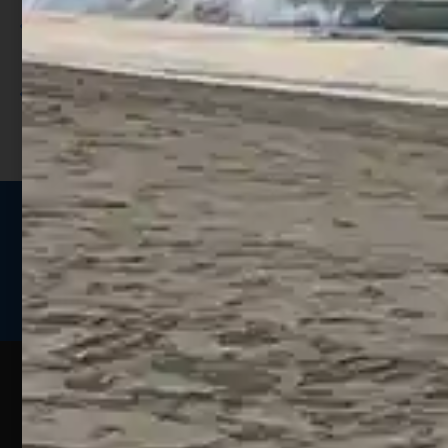
Utilizza i punti per ricevere uno
sconto;
I punti sono indicati nella pagina
prodotto;
Seguici sui social
Web
Esperienze
Assistenza
Contatti
Pesca
Clienti
Assistenza
Guide
Un portale
Ecommerce
sulla