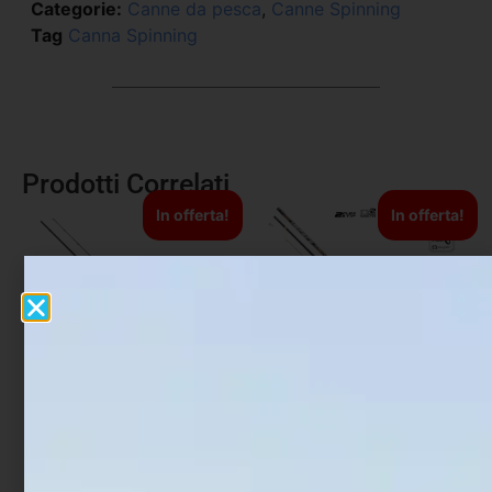
Categorie:
Canne da pesca
,
Canne Spinning
Tag
Canna Spinning
Prodotti Correlati
In offerta!
In offerta!
Canna Shimano
Canna Beach Ledgering
Vengeance AX Eging
Trabucco Impera F1
Beach 4,50 mt
€
33,92
€
46,75
-