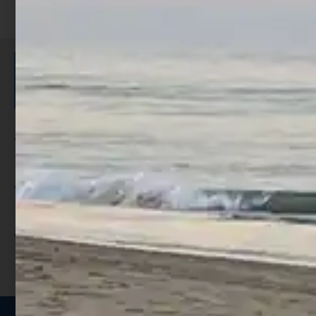
ISCRIVITI E RICEVI 3,50€ DI
SCONTO >
Per ogni acquisto accumuli ulteriori
punti;
Utilizza i punti per ricevere uno
sconto;
I punti sono indicati nella pagina
prodotto;