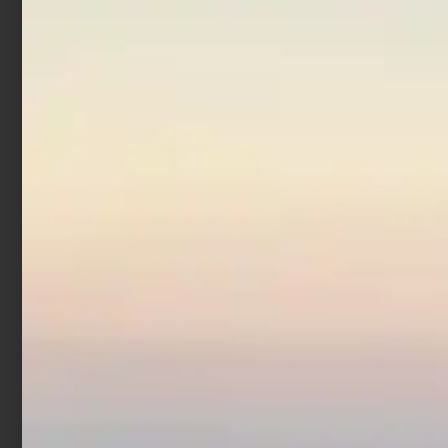
In offerta!
Canna Surfcasting
Trabucco Nereide Dust
Storm
€
70,00
€
89,00
-
Scegli