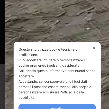
@ Copyright 2024 Webpesca è un brand Intent di Federico
Andrenacci P.Iva 01917920678
Via G. Galilei n. 2 – 64018 Tortoreto TE | REA TE-168019 |
Mail:
info@webpesca.it
| Pec:
federicoandrenacci@pec.it
✕
Questo sito è protetto da Google reCAPTCHA
Questo sito utilizza cookie tecnici e di
v3,
Privacy Policy
e
Terms of Service
di Google.
profilazione.
Puoi accettare, rifiutare o personalizzare i
cookie premendo i pulsanti desiderati.
Chiudendo questa informativa continuerai senza
accettare.
Accettando, sei consapevole che i tuoi dati
personali possono essere raccolti allo scopo di
personalizzare e misurare l'efficacia della
pubblicità.
Accetta