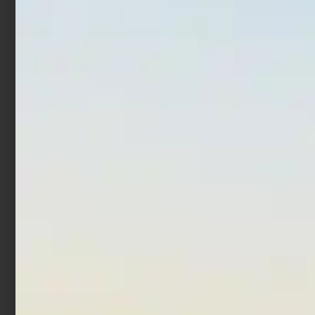
Canna Bolentino
Canna Bolognese
Trabucco Achab XP
Trabucco Ultra BLX
Teleboat
Master
€
28,90
€
32,90
€
310,90
-
Scegli
Scegli