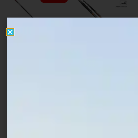
Canna Bolognese Daiwa
Canna Surfcasting
Ninja Bolo
Trabucco Aegean Cast
Master 4,20 mt
€
69,30
€
70,00
-
€
54,90
Scegli
Scegli