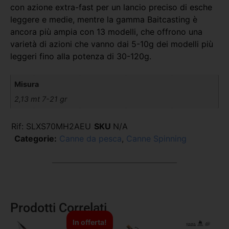
con azione extra-fast per un lancio preciso di esche
leggere e medie, mentre la gamma Baitcasting è
ancora più ampia con 13 modelli, che offrono una
varietà di azioni che vanno dai 5-10g dei modelli più
leggeri fino alla potenza di 30-120g.
Misura
2,13 mt 7-21 gr
Rif:
SLXS70MH2AEU
SKU
N/A
Categorie:
Canne da pesca
,
Canne Spinning
Prodotti Correlati
In offerta!