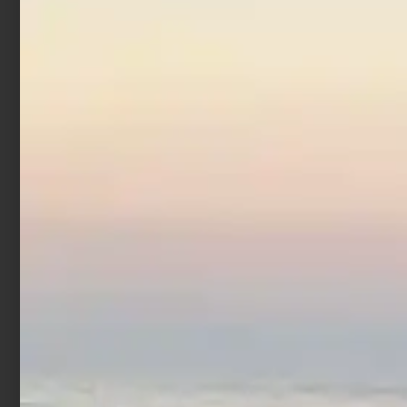
Canna Trabucco Krypteria
XR Surf 4.30 mt
€
279,00
€
251,10
Scegli