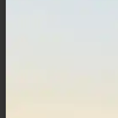
Canna Surfcasting Daiwa
Canna Beach Ledgering
Ninja Tele
Trabucco Cattura XC
Beach 4,50 mt 100 gr
€
100,00
€
108,00
-
€
2.889,00
€
219,00
Scegli
Leggi tutto
In offerta!