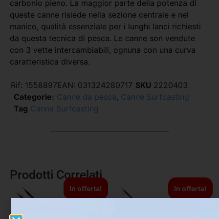
carbonio pieno. La maggior parte della potenza di
queste canne risiede nella sezione centrale e nel
manico, qualità essenziale per i lunghi lanci richiesti
da questa tecnica di pesca. Le canne son vendute
con 3 vette intercambiabili, ognuna con una curva
caratteristica diversa.
Rif:
1558897
EAN:
031324280717
SKU
2220403
Categorie:
Canne da pesca
,
Canne Surfcasting
Tag
Canna Surfcasting
Prodotti Correlati
In offerta!
In offerta!