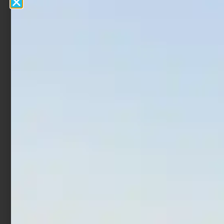
Canna Bolognese Colmic
Canna Bolognese Daiwa
Fusion 200
Ninja Bolo
€
72,98
€
123,00
€
69,30
€
70,00
-
-
Scegli
Scegli
In offerta!
In offerta!