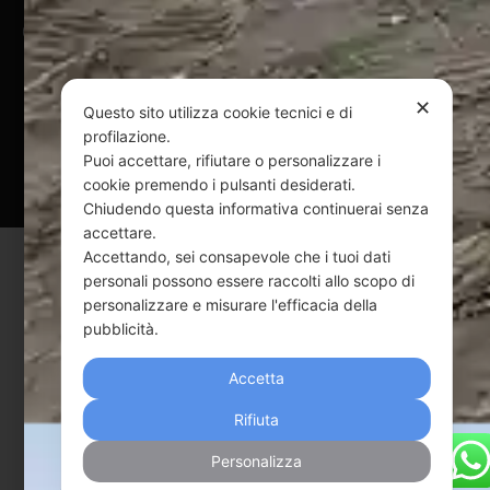
@ Copyright 2024 Webpesca è un brand Intent di Federico
Andrenacci P.Iva 01917920678
Via G. Galilei n. 2 – 64018 Tortoreto TE | REA TE-168019 |
✕
Mail:
info@webpesca.it
| Pec:
federicoandrenacci@pec.it
Questo sito utilizza cookie tecnici e di
profilazione.
Questo sito è protetto da Google reCAPTCHA
Puoi accettare, rifiutare o personalizzare i
cookie premendo i pulsanti desiderati.
v3,
Privacy Policy
e
Terms of Service
di Google.
Chiudendo questa informativa continuerai senza
accettare.
Accettando, sei consapevole che i tuoi dati
personali possono essere raccolti allo scopo di
personalizzare e misurare l'efficacia della
pubblicità.
Accetta
Rifiuta
Personalizza