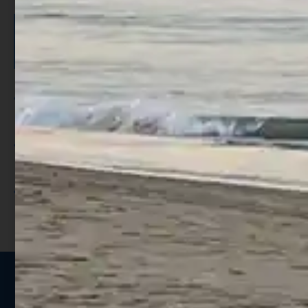
ISCRIVITI E RICEVI 3,50€ DI
SCONTO >
Per ogni acquisto accumuli ulteriori
punti;
Utilizza i punti per ricevere uno
sconto;
I punti sono indicati nella pagina
prodotto;
Seguici sui social