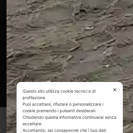
Pagamenti Sicuri
@ Copyright 2024 Webpesca è un brand Intent di Federico
Andrenacci P.Iva 01917920678
Via G. Galilei n. 2 – 64018 Tortoreto TE | REA TE-168019 |
Mail:
info@webpesca.it
| Pec:
federicoandrenacci@pec.it
Questo sito è protetto da Google reCAPTCHA
✕
Questo sito utilizza cookie tecnici e di
v3,
Privacy Policy
e
Terms of Service
di Google.
profilazione.
Puoi accettare, rifiutare o personalizzare i
cookie premendo i pulsanti desiderati.
Chiudendo questa informativa continuerai senza
accettare.
Accettando, sei consapevole che i tuoi dati