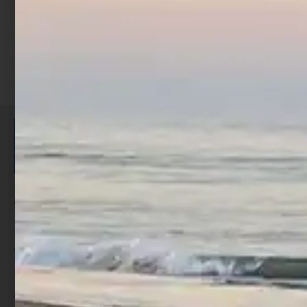
ISCRIVITI E RICEVI 3,50€ DI
SCONTO >
Per ogni acquisto accumuli ulteriori
punti;
Utilizza i punti per ricevere uno
sconto;
I punti sono indicati nella pagina