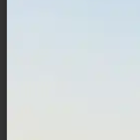
In offerta!
Canna Surfcasting
Canna Bolognese
Trabucco Nemesea XT
Trabucco Ultra BLX
Surf 4,50 mt
Allround
€
333,90
€
421,90
€
321,90
€
399,90
-
-
Scegli
Scegli