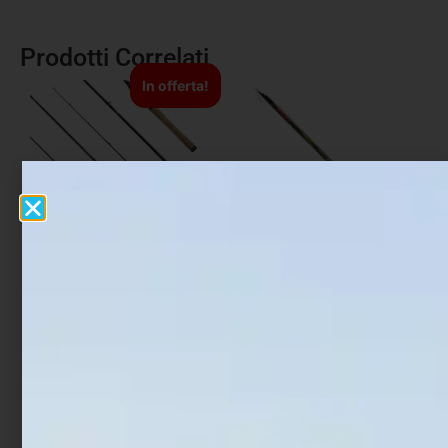
Prodotti Correlati
In offerta!
Canna Spinning Daiwa
Canna Bolognese
Tatula 25
Trabucco Astore X
Master
€
169,00
€
135,00
€
144,90
Scegli
Scegli