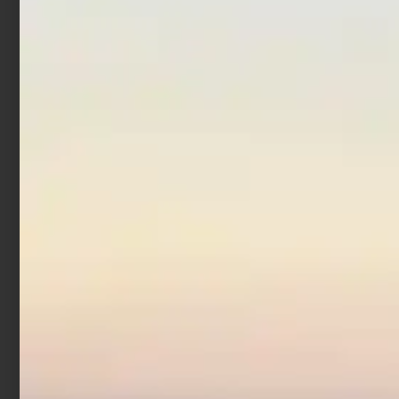
Canna Bolognese
Trabucco Atomic XR
Competition
€
134,00
Scegli