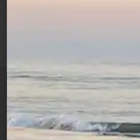
Scegli
ISCRIVITI E RICEVI 3,50€ DI
SCONTO >
Per ogni acquisto accumuli ulteriori
punti;
Utilizza i punti per ricevere uno