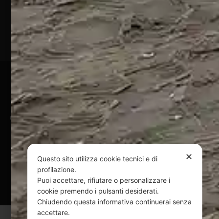
(TE)
P.Iva
01828920676
Pagamenti Sicuri
@ Copyright 2024 Webpesca è un brand Intent di Federico
Andrenacci P.Iva 01917920678
Via G. Galilei n. 2 – 64018 Tortoreto TE | REA TE-168019 |
Mail:
info@webpesca.it
| Pec:
federicoandrenacci@pec.it
✕
Questo sito utilizza cookie tecnici e di
profilazione.
Questo sito è protetto da Google reCAPTCHA
Puoi accettare, rifiutare o personalizzare i
v3,
Privacy Policy
e
Terms of Service
di Google.
cookie premendo i pulsanti desiderati.
Chiudendo questa informativa continuerai senza
accettare.