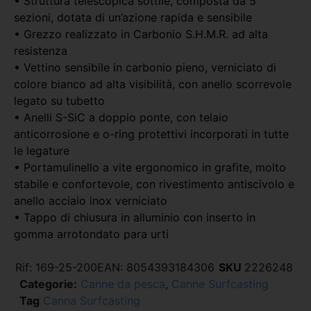
• Struttura telescopica sottile, composta da 5
sezioni, dotata di un’azione rapida e sensibile
• Grezzo realizzato in Carbonio S.H.M.R. ad alta
resistenza
• Vettino sensibile in carbonio pieno, verniciato di
colore bianco ad alta visibilità, con anello scorrevole
legato su tubetto
• Anelli S-SiC a doppio ponte, con telaio
anticorrosione e o-ring protettivi incorporati in tutte
le legature
• Portamulinello a vite ergonomico in grafite, molto
stabile e confortevole, con rivestimento antiscivolo e
anello acciaio inox verniciato
• Tappo di chiusura in alluminio con inserto in
gomma arrotondato para urti
Rif:
169-25-200
EAN:
8054393184306
SKU
2226248
Categorie:
Canne da pesca
,
Canne Surfcasting
Tag
Canna Surfcasting