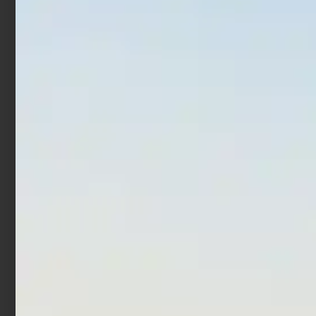
Aggiungi al carrello
Scegli
Canna Bolognese
Canna Bolognese
Trabucco Astore X
Trabucco Ultra BLX
Master
Master
€
144,90
€
310,90