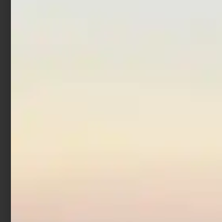
Scegli
Scegli
In offerta!
Canna Surfcasting
Trabucco Nereide Dust
Storm
€
70,00
€
89,00
-