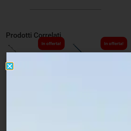
Prodotti Correlati
In offerta!
In offerta!
Canna Traina Italcann
Canna Bolentino Colmic
Stand-Up Pro
Deeper Fight
€
800,00
€
700,00
€
82,00
€
96,00
-