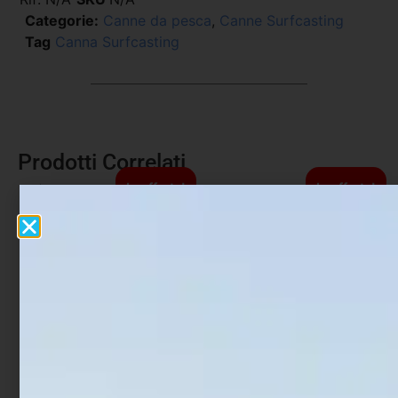
Categorie:
Canne da pesca
,
Canne Surfcasting
Tag
Canna Surfcasting
Prodotti Correlati
In offerta!
In offerta!
Canna Bolognese Colmic
Canna Carpfishing
Fusion 200
Lineaeffe Crucial Carp