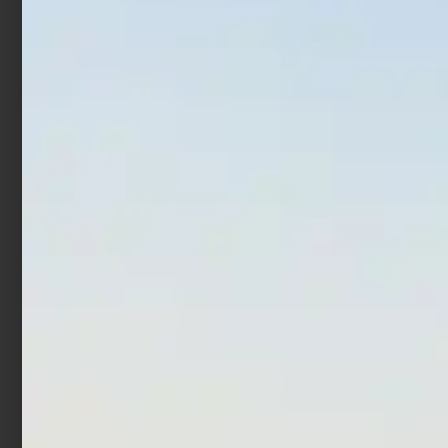
€
72,98
€
123,00
€
24,90
€
18,18
-
Scegli
Scegli
Canna Bolentino
Corsair Shore EGI
Trabucco Achab Pro Boat
€
51,90