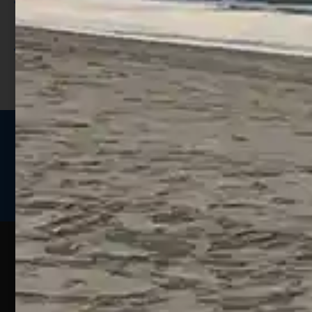
Utilizza i punti per ricevere uno
sconto;
I punti sono indicati nella pagina
prodotto;
Seguici sui social
Web
Esperienze
Assistenza
Contatti
Pesca
Clienti
Assistenza
Guide
Un portale
Ecommerce
sulla
Chi
pesca
pensato
ordini@webpesca
Siamo