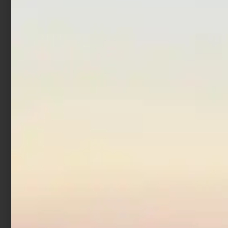
€
33,90
Aggiungi al carrello
Scegli
Canna Bolognese
Trabucco Atomic XR
Competition