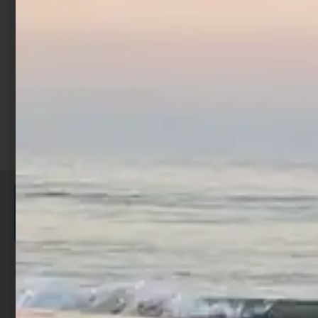
€
134,00
Scegli
ISCRIVITI E RICEVI 3,50€ DI
SCONTO >
Per ogni acquisto accumuli ulteriori
punti;