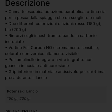
Descrizione
• Canna telescopica ad azione parabolica; ottima sia
per la pesca dalla spiaggia che da scogliere o moli
• Due differenti colorazioni e azioni: rosso (150 g),
blu (200 g)
• Rinforzi sugli innesti tramite bande in carbonio
incrociate
• Vettino Full Carbon HQ estremamente sensibile,
colorato con vernice altamente visibile
• Portamulinello integrato a vite in grafite con
guancia in acciaio anti corrosione
• Grip inferiore in materiale antiscivolo per un’ottima
presa durante il lancio
Potenza di Lancio
150 gr, 200 gr
Rif:
N/A
SKU
N/A