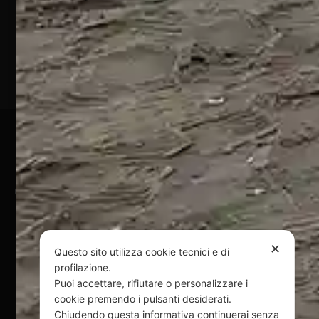
Marina
(TE)
P.Iva
01828920676
Pagamenti Sicuri
@ Copyright 2024 Webpesca è un brand Intent di Federico
Andrenacci P.Iva 01917920678
Via G. Galilei n. 2 – 64018 Tortoreto TE | REA TE-168019 |
Mail:
info@webpesca.it
| Pec:
federicoandrenacci@pec.it
✕
Questo sito utilizza cookie tecnici e di
profilazione.
Questo sito è protetto da Google reCAPTCHA
Puoi accettare, rifiutare o personalizzare i
v3,
Privacy Policy
e
Terms of Service
di Google.
cookie premendo i pulsanti desiderati.
Chiudendo questa informativa continuerai senza