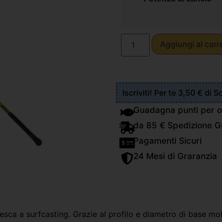
Aggiungi al carr
Iscriviti! Per te 3,50 € di 
Guadagna punti per o
da 85 € Spedizione Gr
Pagamenti Sicuri
24 Mesi di Graranzia
sca a surfcasting. Grazie al profilo e diametro di base molt