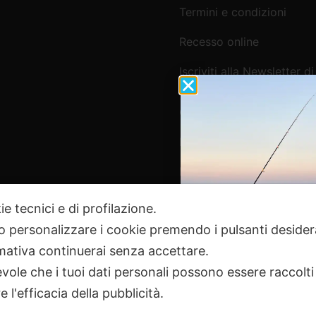
Termini e condizioni
Recesso online
Iscriviti alla Newsletter di
Webpesca
Cookie Policy e Consensi
Informativa e-commerce
Informativa newsletter e 
ie tecnici e di profilazione.
 o personalizzare i cookie premendo i pulsanti desider
Pagamenti Sicuri
ativa continuerai senza accettare.
ole che i tuoi dati personali possono essere raccolti 
 l'efficacia della pubblicità.
2024 Webpesca è un brand Intent di Federico Andrenacci P.Iv
18 Tortoreto TE | REA TE-168019 | Mail:
info@webpesca.it
| Pec:
f