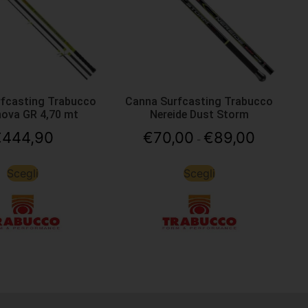
fcasting Trabucco
Canna Surfcasting Trabucco
nova GR 4,70 mt
Nereide Dust Storm
€
444,90
€
70,00
€
89,00
-
Scegli
Scegli