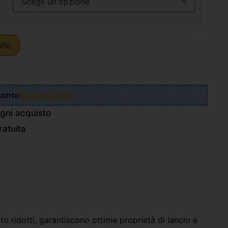
ello
Sconto
Scopri Come!
gni acquisto
atuita
o ridotti, garantiscono ottime proprietà di lancio e