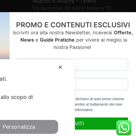
Negozio di Bellante – Teramo
Via Nazionale, 30, 64020 Bellante TE
Aperto tutti i giorni dalle
PROMO E CONTENUTI ESCLUSIVI
09.00 – 13.00 / 15.30 – 19.30
Iscriviti ora alla nostra Newsletter, riceverai
Offerte,
News
e
Guide Pratiche
per vivere al meglio la
nostra Passione!
contatti
✕
ati.
allo scopo di
Cliccando sul pulsante “ISCRIVITI” dichiaro di aver preso visione
dell’
Informativa Privacy
e di acconsentire al trattamento dei miei
a 01917920678
dati personali per la finalità b) dell’informativa
edericoandrenacci@pec.it
ISCRIVITI
Personalizza
Service
di Google.