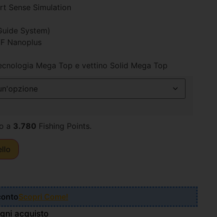
rt Sense Simulation
 Guide System)
VF Nanoplus
cnologia Mega Top e vettino Solid Mega Top
o a
3.780
Fishing Points.
ello
Sconto
Scopri Come!
gni acquisto