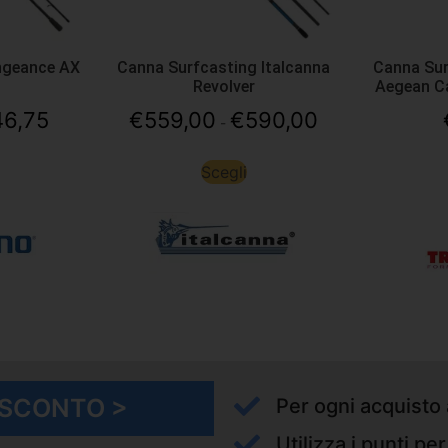
ngeance AX
Canna Surfcasting Italcanna
Canna Sur
Revolver
Aegean C
46,75
€
559,00
€
590,00
-
Scegli
I SCONTO >
Per ogni acquisto 
Utilizza i punti pe