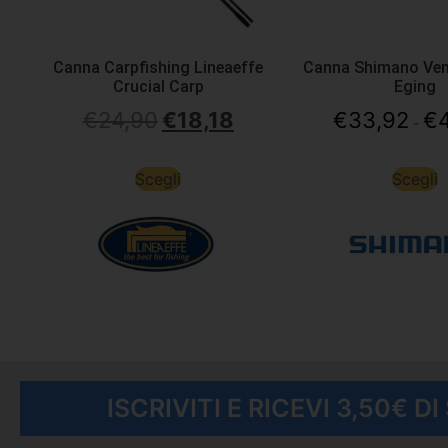
Canna Carpfishing Lineaeffe
Canna Shimano Ve
Crucial Carp
Eging
€
24,90
€
18,18
€
33,92
€
-
Scegli
Scegli
ISCRIVITI E RICEVI 3,50€ D