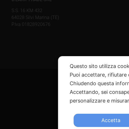
S.S. 16 KM 432
64028 Silvi Marina (TE)
P.Iva 01828920676
Questo sito utilizza cook
Puoi accettare, rifiutare
Chiudendo questa inform
Accettando, sei consapev
personalizzare e misurare
@ Copyright 
Via G. Galilei n. 2 – 640
Accetta
Questo sito è pr