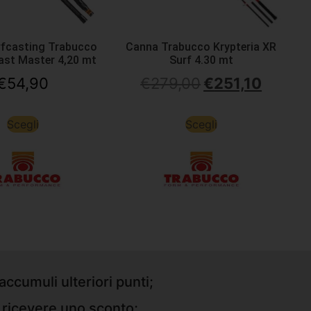
fcasting Trabucco
Canna Trabucco Krypteria XR
ast Master 4,20 mt
Surf 4.30 mt
€
54,90
€
279,00
€
251,10
Scegli
Scegli
accumuli ulteriori punti;
r ricevere uno sconto;