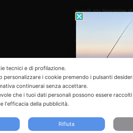
Iscriviti alla Newsletter di
Webpesca
Cookie Policy e Consensi
Informativa e-commerce
Informativa newsletter e 
ie tecnici e di profilazione.
 o personalizzare i cookie premendo i pulsanti desider
Pagamenti Sicuri
ativa continuerai senza accettare.
ole che i tuoi dati personali possono essere raccolti 
 l'efficacia della pubblicità.
2024 Webpesca è un brand Intent di Federico Andrenacci P.Iv
18 Tortoreto TE | REA TE-168019 | Mail:
info@webpesca.it
| Pec:
f
Rifiuta
otetto da Google reCAPTCHA v3,
Privacy Policy
e
Terms of 