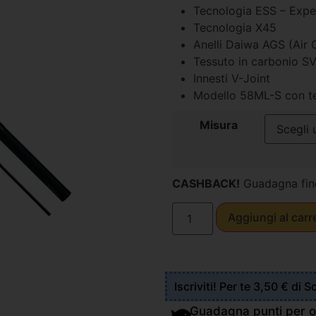
Tecnologia ESS – Expe
Tecnologia X45
Anelli Daiwa AGS (Air
Tessuto in carbonio S
Innesti V-Joint
Modello 58ML-S con te
Misura
CASHBACK!
Guadagna fin
Aggiungi al carr
Iscriviti! Per te 3,50 € di 
Guadagna punti per o