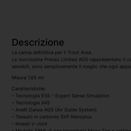
Descrizione
La canna definitiva per il Trout Area.
Le nuovissime Presso Limited AGS rappresentano il cul
sensibili, sono semplicemente il meglio che ogni appa
Misura 1.85 mt
Caratteristiche:
– Tecnologia ESS – Expert Sense Simulation
– Tecnologia X45
– Anelli Daiwa AGS (Air Guide System)
– Tessuto in carbonio SVF Nanoplus
– Innesti V-Joint
– Modello 58ML-S con tecnologia Mega Top e vettin