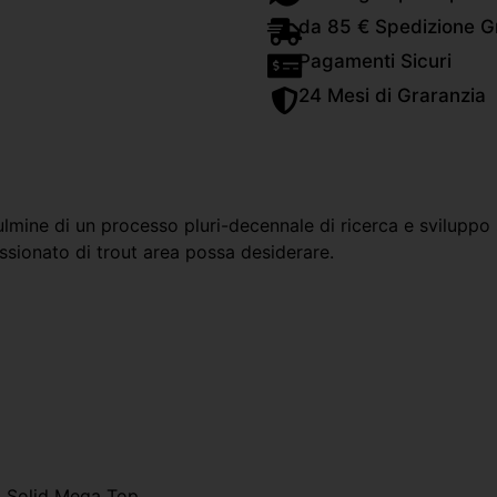
da 85 € Spedizione Gr
Pagamenti Sicuri
24 Mesi di Graranzia
mine di un processo pluri-decennale di ricerca e sviluppo s
ssionato di trout area possa desiderare.
o Solid Mega Top