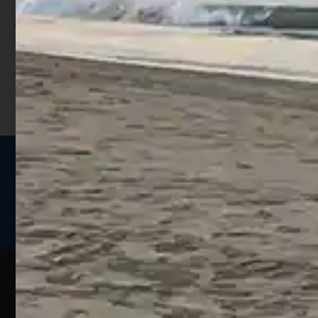
Utilizza i punti per ricevere uno
sconto;
I punti sono indicati nella pagina
prodotto;
Seguici sui social
Web
Esperienze
Assistenza
Contatti
Pesca
Clienti
Assistenza
Guide