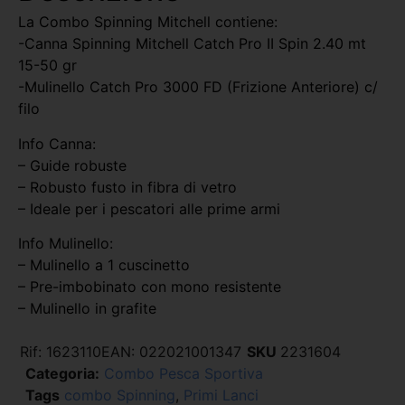
La Combo Spinning Mitchell contiene:
-Canna Spinning Mitchell Catch Pro II Spin 2.40 mt
15-50 gr
-Mulinello Catch Pro 3000 FD (Frizione Anteriore) c/
filo
Info Canna:
– Guide robuste
– Robusto fusto in fibra di vetro
– Ideale per i pescatori alle prime armi
Info Mulinello:
– Mulinello a 1 cuscinetto
– Pre-imbobinato con mono resistente
– Mulinello in grafite
Rif:
1623110
EAN:
022021001347
SKU
2231604
Categoria:
Combo Pesca Sportiva
Tags
combo Spinning
,
Primi Lanci