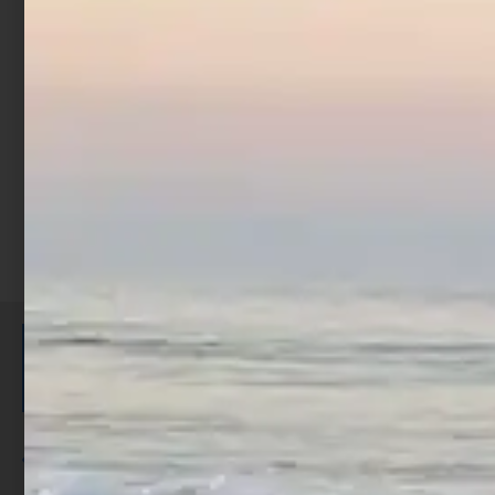
c/filo
€
29,90
€
17,50
Aggiungi al carrello
ISCRIVITI E RICEVI 3,50€ DI
SCONTO >
Per ogni acquisto accumuli ulteriori
punti;