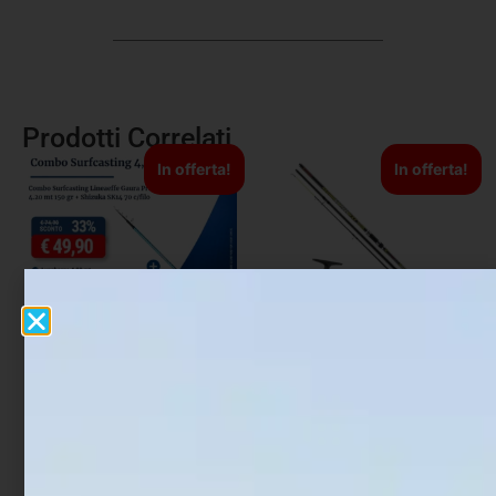
Prodotti Correlati
In offerta!
In offerta!
Combo Surfcasting
Combo Surfcasting
Lineaeffe Gaura Pro Cast
Trabucco Sonic XT 4.20
4.20 mt 150 gr + Shizuka
mt 200 gr + Vigor Silk 70
SK14 70 c/filo
c/filo
€
74,90
€
49,90
€
79,00
€
39,90