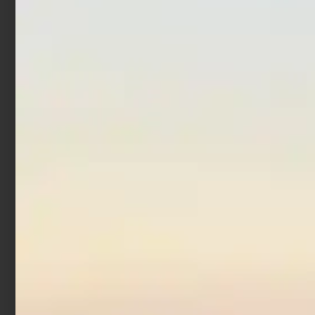
€
42,00
€
24,90
€
95,00
€
57,00
Aggiungi al carrello
Aggiungi al carrello
In offerta!
Combo Spinning
Lineaeffe Vigor Spinn 2.40
mt 30 gr + Vigor Silk 20