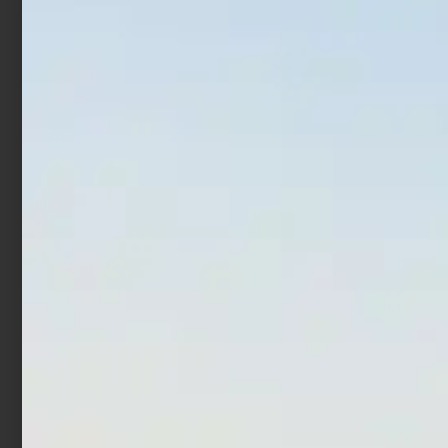
Aggiungi al carrello
Aggiungi al carrello
In offerta!
In offerta!
Combo Traina Lineaeffe
Combo Spinning Nomura
Malibu 1.65 mt 15-30 lb +
Akira Pro 1.98 mt 28 gr +
Vigor Power-2 70 c/filo
B-Raid Core 40 c/filo