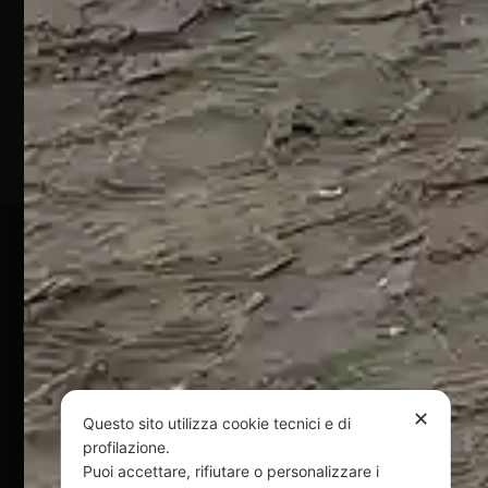
Silvi
Marina
(TE)
P.Iva
01828920676
Pagamenti Sicuri
@ Copyright 2024 Webpesca è un brand Intent di Federico
Andrenacci P.Iva 01917920678
Via G. Galilei n. 2 – 64018 Tortoreto TE | REA TE-168019 |
Mail:
info@webpesca.it
| Pec:
federicoandrenacci@pec.it
✕
Questo sito utilizza cookie tecnici e di
profilazione.
Questo sito è protetto da Google reCAPTCHA
Puoi accettare, rifiutare o personalizzare i
v3,
Privacy Policy
e
Terms of Service
di Google.