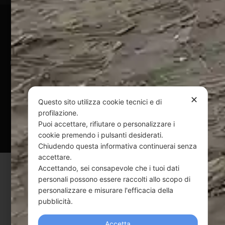
Pagamenti Sicuri
@ Copyright 2024 Webpesca è un brand Intent di Federico
Andrenacci P.Iva 01917920678
Via G. Galilei n. 2 – 64018 Tortoreto TE | REA TE-168019 |
Mail:
info@webpesca.it
| Pec:
federicoandrenacci@pec.it
✕
Questo sito utilizza cookie tecnici e di
profilazione.
Questo sito è protetto da Google reCAPTCHA
Puoi accettare, rifiutare o personalizzare i
v3,
Privacy Policy
e
Terms of Service
di Google.
cookie premendo i pulsanti desiderati.
Chiudendo questa informativa continuerai senza
accettare.
Accettando, sei consapevole che i tuoi dati
personali possono essere raccolti allo scopo di
personalizzare e misurare l'efficacia della
pubblicità.
Accetta