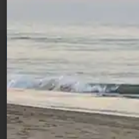
ISCRIVITI E RICEVI 3,50€ DI
SCONTO >
Per ogni acquisto accumuli ulteriori
punti;
Utilizza i punti per ricevere uno
sconto;
I punti sono indicati nella pagina
prodotto;