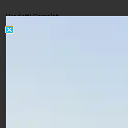
Prodotti Correlati
Monofilo Colmic Former
Monofilo Colmic NX80
Evolution 600 mt
Steel Resistance 300 mt
€
19,50
€
21,00
€
10,00
€
17,00
-
-
Scegli
Scegli