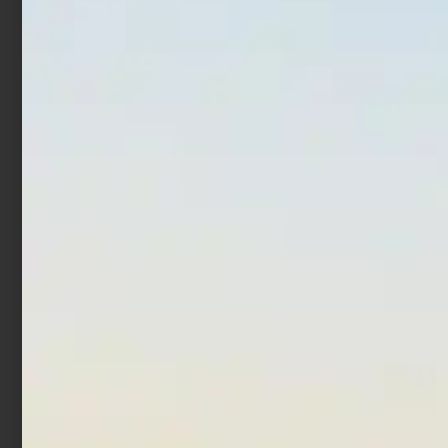
Monofilo Colmic Teck
Monofilo Colmic Astor
Stream 50 mt
NX-50 200mt
€
8,00
€
5,40
€
10,20
-
Scegli
Scegli