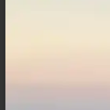
Monofilo Trabucco
Surfcast XPS 300 mt
€
8,90
€
10,90
-
Scegli