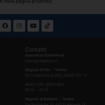
ti nella pagina prodotto;
Contatti
Assistenza Ecommerce
ordini@webpesca.it
Negozio di Silvi – Teramo
SS16 Adriatica, km432, 64028 Silvi TE
Aperto tutti i giorni dalle
09.00 – 20.30
Negozio di Bellante – Teramo
Via Nazionale, 30, 64020 Bellante TE