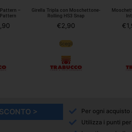
 Pattern –
Girella Tripla con Moschettone-
Moschett
 Pattern
Rolling HS3 Snap
In
1,90
€
2,90
€
1
Scegli
I SCONTO >
Per ogni acquisto 
Utilizza i punti pe