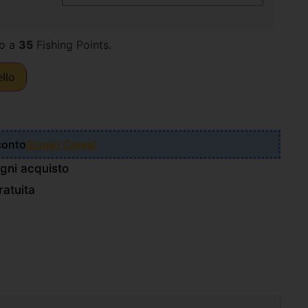
o a
35
Fishing Points.
ello
Sconto
Scopri Come!
gni acquisto
atuita