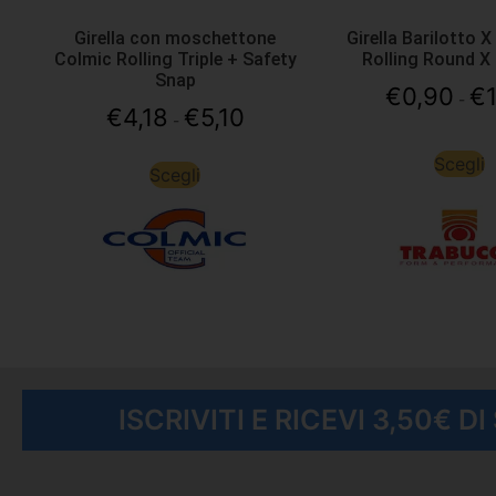
Girella con moschettone
Girella Barilotto X
Colmic Rolling Triple + Safety
Rolling Round X
Snap
€
0,90
€
-
€
4,18
€
5,10
-
Scegli
Scegli
ISCRIVITI E RICEVI 3,50€ D