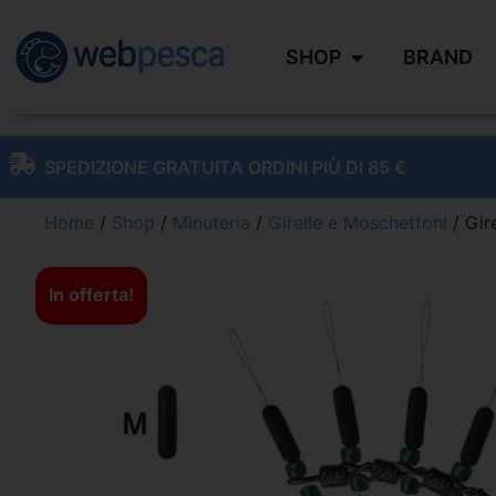
SHOP
BRAND
SPEDIZIONE GRATUITA ORDINI PIÙ DI 85 €
Home
/
Shop
/
Minuteria
/
Girelle e Moschettoni
/ Gir
In offerta!