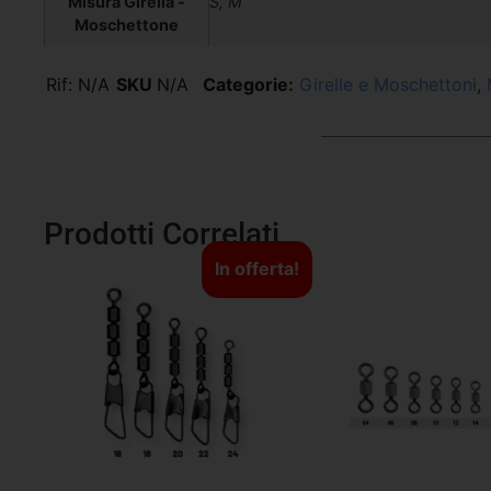
Misura Girella -
S, M
Moschettone
Rif:
N/A
SKU
N/A
Categorie:
Girelle e Moschettoni
,
Prodotti Correlati
In offerta!