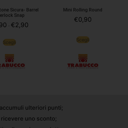
one Sicura- Barrel
Mini Rolling Round
terlock Snap
€
0,90
,90
€
2,90
-
Scegli
Scegli
accumuli ulteriori punti;
r ricevere uno sconto;