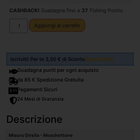
CASHBACK!
Guadagna fino a
37
Fishing Points.
Aggiungi al carrello
Iscriviti! Per te 3,50 € di Sconto
Scopri Come!
Guadagna punti per ogni acquisto
da 85 € Spedizione Gratuita
Pagamenti Sicuri
24 Mesi di Graranzia
Descrizione
Misura Girella - Moschettone