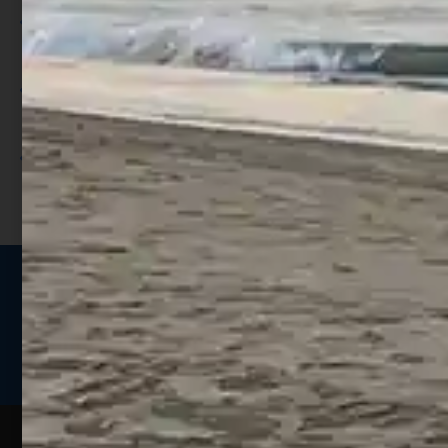
Per ogni acquisto accumuli ulteriori
punti;
Utilizza i punti per ricevere uno
sconto;
I punti sono indicati nella pagina
prodotto;
Seguici sui social