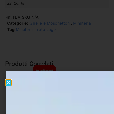
22, 20, 18
Rif:
N/A
SKU
N/A
Categorie:
Girelle e Moschettoni
,
Minuteria
Tag
Minuteria Trota Lago
Prodotti Correlati
In offerta!