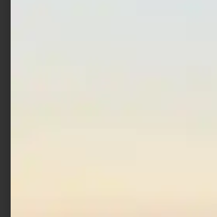
Girella con moschettone
Girella Tripla – Rolling
Colmic Rolling Triple +
HS3
Safety Snap
€
2,90
€
4,18
€
5,10
-
Scegli
Scegli