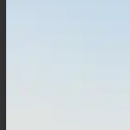
Girella con moschettone
Moschettone Colmic
Colmic Rolling + Hanging
Heat Shrinking Rubber
Snap
€
1,50
€
2,21
€
2,70
-
Scegli
Scegli
In offerta!