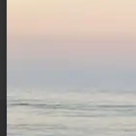
Moschettone Sicura-
Barrel Interlock Snap
€
1,90
€
2,90
-
Scegli
ISCRIVITI E RICEVI 3,50€ DI
SCONTO >