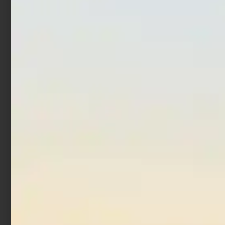
Girella Doppia Trabucco
Moschettone Sicura-
Rolling HS2
Barrel Interlock Snap
€
1,62
€
1,90
€
1,90
€
2,90
-
-
Scegli
Scegli