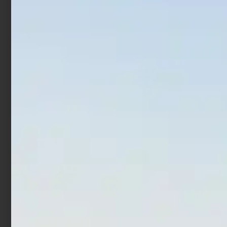
Minitrave Colmic Surf
Girella Colmic Barrel
Swivels
€
4,50
€
0,82
€
1,00
-
Scegli
Scegli
In offerta!