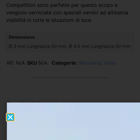
Competition sono perfette per questo scopo e
vengono verniciate con speciali vernici ad altissima
visibilità in tutte le situazioni di luce.
Dimensione
Ø 3 mm Lunghezza 60 mm, Ø 4.5 mm Lunghezza 60 mm
Rif:
N/A
SKU
N/A
Categorie:
Minuteria
,
Varie
Prodotti Correlati
In offerta!