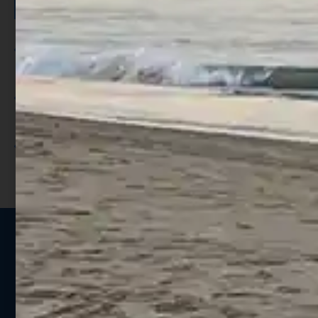
Per ogni acquisto accumuli ulteriori
punti;
Utilizza i punti per ricevere uno
sconto;
I punti sono indicati nella pagina
prodotto;
Seguici sui social