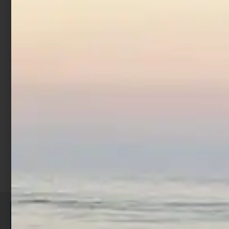
Snap Trabucco Bent Head
Fast
€
1,90
Scegli
ISCRIVITI E RICEVI 3,50€ DI
SCONTO >