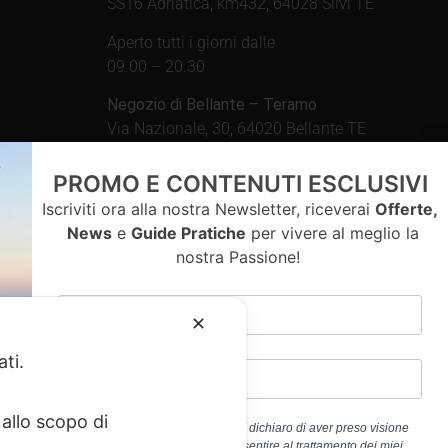
SS16 Adriatica, km432, 64028 Silvi TE
Aperto tutti i giorni dalle
09.00 – 20.30
Negozio di Bellante – Teramo
Via Nazionale, 30, 64020 Bellante TE
Aperto tutti i giorni dalle
PROMO E CONTENUTI ESCLUSIVI
09.00 – 13.00 / 15.30 – 19.30
Iscriviti ora alla nostra Newsletter, riceverai
Offerte,
News
e
Guide Pratiche
per vivere al meglio la
nostra Passione!
contatti
✕
ati.
allo scopo di
Cliccando sul pulsante “ISCRIVITI” dichiaro di aver preso visione
dell’
Informativa Privacy
e di acconsentire al trattamento dei miei