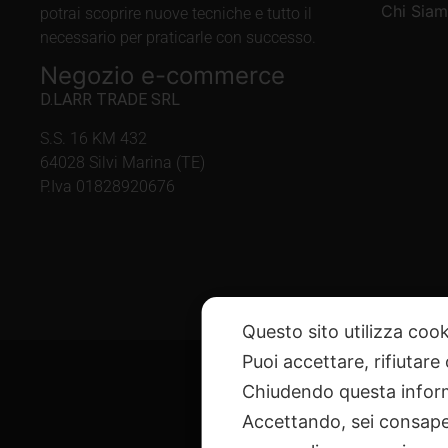
Chi Sia
potrai scoprire nuove tecniche e tutto il
necessario per praticarle con successo.
Negozio e-commerce
D.LARR TRADE SRL
S.S. 16 KM 432
64028 Silvi Marina (TE)
P.Iva 01828920676
Questo sito utilizza cook
Puoi accettare, rifiutare
Chiudendo questa inform
Accettando, sei consapev