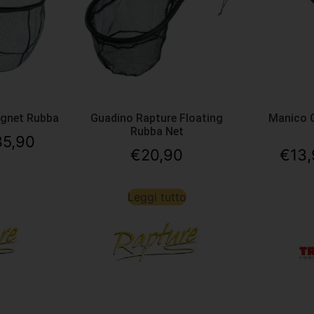
agnet Rubba
Guadino Rapture Floating
Manico 
Rubba Net
35,90
€
20,90
€
13
Leggi tutto