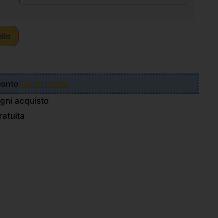
ello
Sconto
Scopri Come!
gni acquisto
atuita