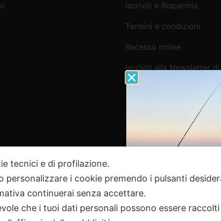
mo
Iscriviti e Risparmia
Termini e condizioni
Recesso online
Iscriviti alla Newsletter di
Webpesca
Cookie Policy e Consensi
Informativa e-commerce
Informativa newsletter e 
ie tecnici e di profilazione.
 o personalizzare i cookie premendo i pulsanti desider
Pagamenti Sicuri
ativa continuerai senza accettare.
ole che i tuoi dati personali possono essere raccolti 