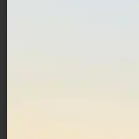
Snap Colmic Insurance
Girella Colmic Barrel
Swivels
€
1,30
€
0,82
€
1,00
-
Scegli
Scegli