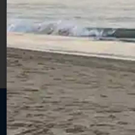
Per ogni acquisto accumuli ulteriori
punti;
Utilizza i punti per ricevere uno
sconto;
I punti sono indicati nella pagina
prodotto;
Seguici sui social