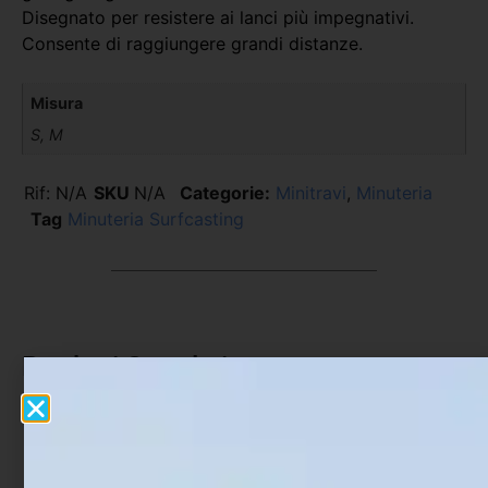
Disegnato per resistere ai lanci più impegnativi.
Consente di raggiungere grandi distanze.
Misura
S, M
Rif:
N/A
SKU
N/A
Categorie:
Minitravi
,
Minuteria
Tag
Minuteria Surfcasting
Prodotti Correlati