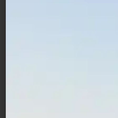
Minitrave Trabucco
Minitrave Trabucco Black
Prosurf Micro
Prosurf
€
3,90
€
3,90
€
4,90
-
Aggiungi al carrello
Scegli
In offerta!