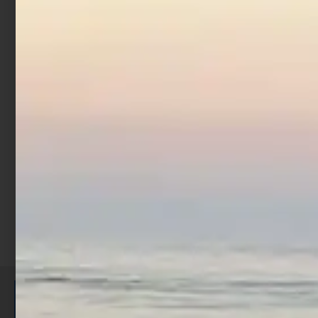
Moschettone – Barrel
Safety Snap
€
1,90
€
2,90
-
Scegli
ISCRIVITI E RICEVI 3,50€ DI
SCONTO >