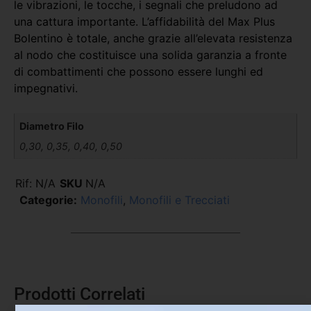
le vibrazioni, le tocche, i segnali che preludono ad
una cattura importante. L’affidabilità del Max Plus
Bolentino è totale, anche grazie all’elevata resistenza
al nodo che costituisce una solida garanzia a fronte
di combattimenti che possono essere lunghi ed
impegnativi.
Diametro Filo
0,30, 0,35, 0,40, 0,50
Rif:
N/A
SKU
N/A
Categorie:
Monofili
,
Monofili e Trecciati
Prodotti Correlati