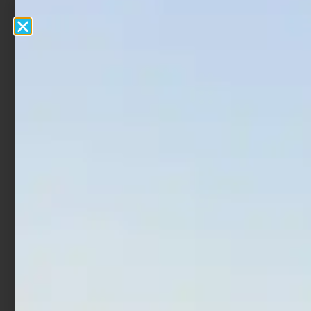
Monofilo Colmic NX80
Monofilo Colmic NXGEN
Steel Resistance 150 mt
Spray Leader 50 mt
€
6,40
€
7,40
€
5,00
€
10,00
-
-
Scegli
Scegli