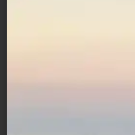
Fluorocarbon Trabucco
Ultra Strong FC-403 50
mt
€
12,90
€
19,90
-
Scegli