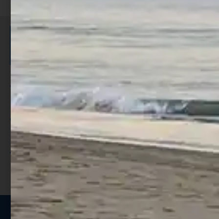
ISCRIVITI E RICEVI 3,50€ DI
SCONTO >
Per ogni acquisto accumuli ulteriori
punti;
Utilizza i punti per ricevere uno
sconto;
I punti sono indicati nella pagina
prodotto;