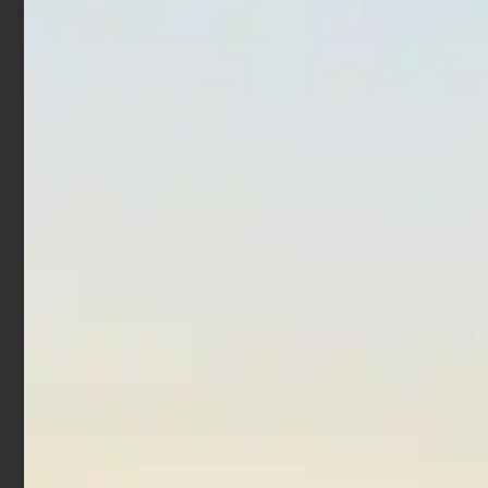
Fluorocarbon Colmic
Fluorocarbon Trabucco
Seaguar Ace 50 mt
XPS T-Force SW 50 mt
€
16,50
€
74,00
€
8,90
€
29,90
-
-
Scegli
Scegli