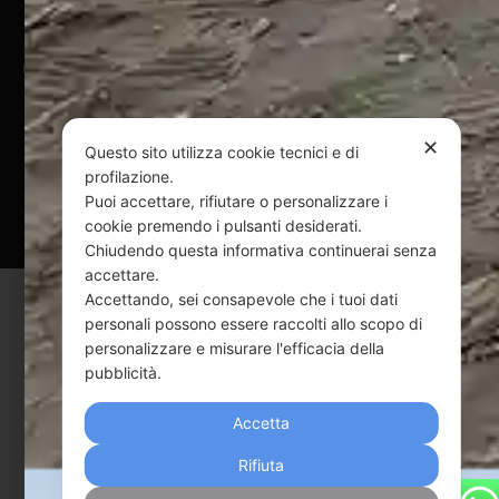
@ Copyright 2024 Webpesca è un brand Intent di Federico
Andrenacci P.Iva 01917920678
Via G. Galilei n. 2 – 64018 Tortoreto TE | REA TE-168019 |
✕
Mail:
info@webpesca.it
| Pec:
federicoandrenacci@pec.it
Questo sito utilizza cookie tecnici e di
profilazione.
Questo sito è protetto da Google reCAPTCHA
Puoi accettare, rifiutare o personalizzare i
cookie premendo i pulsanti desiderati.
v3,
Privacy Policy
e
Terms of Service
di Google.
Chiudendo questa informativa continuerai senza
accettare.
Accettando, sei consapevole che i tuoi dati
personali possono essere raccolti allo scopo di
personalizzare e misurare l'efficacia della
pubblicità.
Accetta
Rifiuta