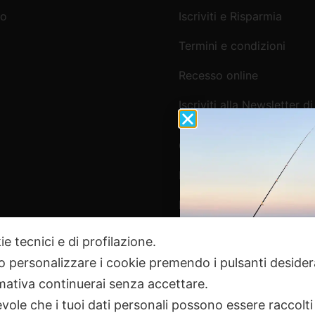
mo
Iscriviti e Risparmia
Termini e condizioni
Recesso online
Iscriviti alla Newsletter di
Webpesca
Cookie Policy e Consensi
Informativa e-commerce
Informativa newsletter e 
ie tecnici e di profilazione.
 o personalizzare i cookie premendo i pulsanti desider
Pagamenti Sicuri
ativa continuerai senza accettare.
ole che i tuoi dati personali possono essere raccolti 