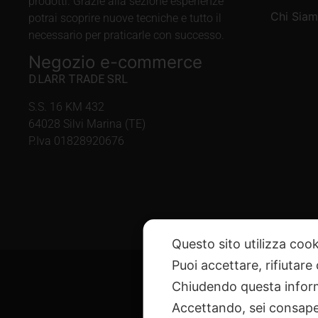
prodotti. Grazie alla sezione esperienze
Chi Sia
potrai scoprire nuove tecniche e tutto il
necessario per praticarle con successo.
Negozio e-commerce
D.LARR TRADE SRL
S.S. 16 KM 432
64028 Silvi Marina (TE)
P.Iva 01828920676
Questo sito utilizza cook
Puoi accettare, rifiutare
Chiudendo questa inform
Accettando, sei consapev