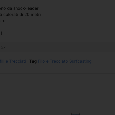
gono da shock-leader
i colorati di 20 metri
are
i)
– 57
li e Trecciati
Tag
Filo e Trecciato Surfcasting