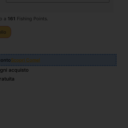
o a
161
Fishing Points.
ello
Sconto
Scopri Come!
gni acquisto
atuita