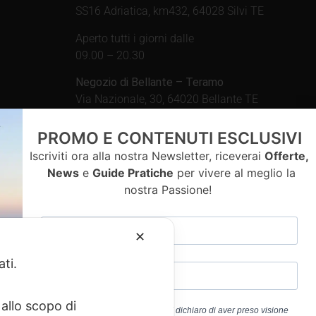
SS16 Adriatica, km432, 64028 Silvi TE
Aperto tutti i giorni dalle
09.00 – 20.30
Negozio di Bellante – Teramo
Via Nazionale, 30, 64020 Bellante TE
Aperto tutti i giorni dalle
PROMO E CONTENUTI ESCLUSIVI
09.00 – 13.00 / 15.30 – 19.30
Iscriviti ora alla nostra Newsletter, riceverai
Offerte,
News
e
Guide Pratiche
per vivere al meglio la
nostra Passione!
contatti
✕
ati.
allo scopo di
Cliccando sul pulsante “ISCRIVITI” dichiaro di aver preso visione