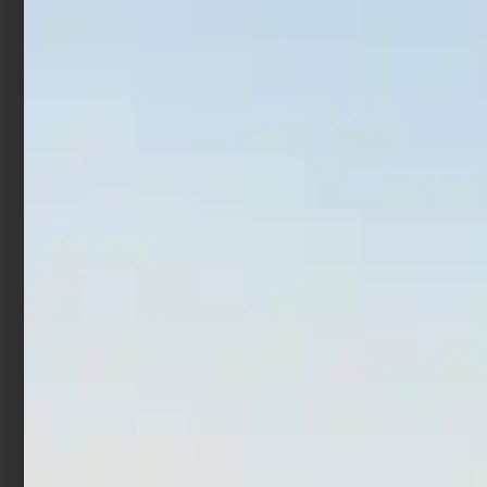
Mulinello Shimano Alivio
Mulinello Shimano
Rotante TLD
€
45,05
€
49,60
-
€
118,00
€
156,00
-
Scegli
Scegli
In offerta!
In offerta!