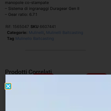
manopole co-stampate
– Sistema di ingranaggi Duragear Gen II
– Gear ratio: 6.7:1
Rif:
1565047
SKU
6607441
Categorie:
Mulinelli
,
Mulinelli Baitcasting
Tag
Mulinello Baitcasting
Prodotti Correlati
In offerta!
In offerta!