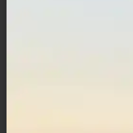
Mulinello Daiwa Iprimi 24
Mulinello Daiwa 23 Airity
LT
LT
€
86,70
€
88,40
€
549,00
€
588,60
-
-
Scegli
Scegli
In offerta!