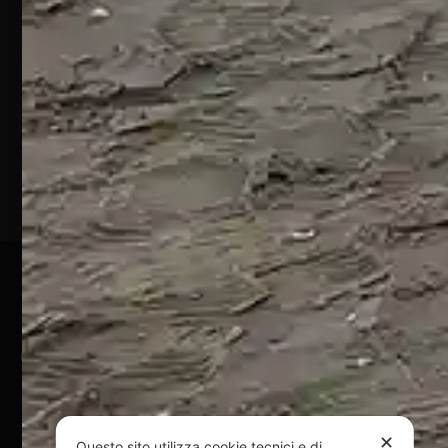
S.S. 16 KM
432
64028
Silvi
Marina
(TE)
P.Iva
01828920676
Pagamenti Sicuri
@ Copyright 2024 Webpesca è un brand Intent di Federico
Andrenacci P.Iva 01917920678
Via G. Galilei n. 2 – 64018 Tortoreto TE | REA TE-168019 |
Mail:
info@webpesca.it
| Pec:
federicoandrenacci@pec.it
✕
Questo sito utilizza cookie tecnici e di