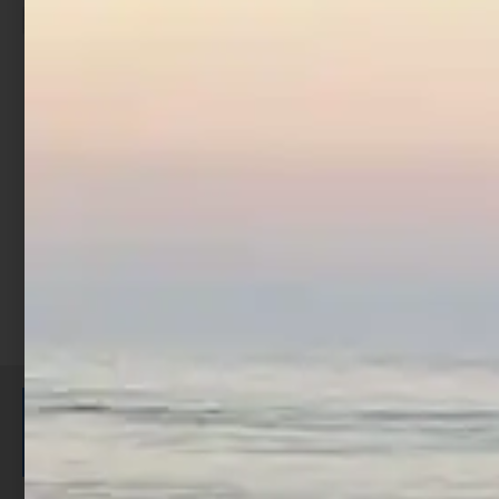
Mulinello Trabucco Brave
Fa
€
59,90
€
53,91
Scegli
ISCRIVITI E RICEVI 3,50€ DI
SCONTO >