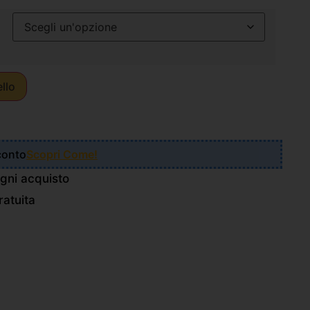
ello
Sconto
Scopri Come!
gni acquisto
atuita