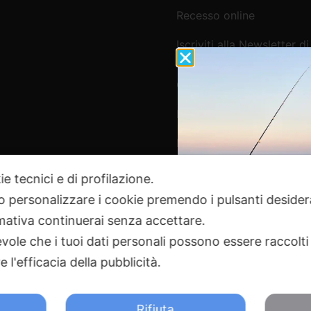
Recesso online
Iscriviti alla Newsletter di
Webpesca
Cookie Policy e Consensi
Informativa e-commerce
Informativa newsletter e 
ie tecnici e di profilazione.
 o personalizzare i cookie premendo i pulsanti desider
Pagamenti Sicuri
ativa continuerai senza accettare.
ole che i tuoi dati personali possono essere raccolti 
 l'efficacia della pubblicità.
2024 Webpesca è un brand Intent di Federico Andrenacci P.Iv
18 Tortoreto TE | REA TE-168019 | Mail:
info@webpesca.it
| Pec:
f
Rifiuta