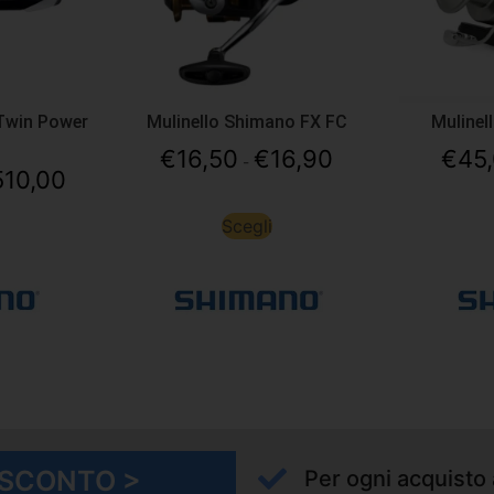
Twin Power
Mulinello Shimano FX FC
Mulinel
€
16,50
€
16,90
€
45
-
510,00
Scegli
I SCONTO >
Per ogni acquisto 