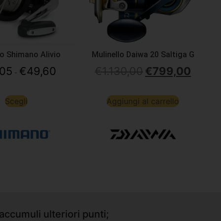
lo Shimano Alivio
Mulinello Daiwa 20 Saltiga G
,05
€
49,60
€
1.130,00
€
799,00
-
Scegli
Aggiungi al carrello
accumuli ulteriori punti;