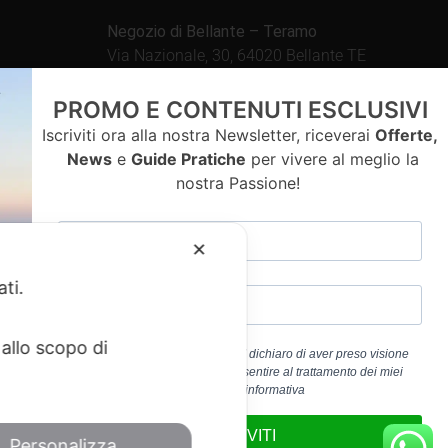
Negozio di Bellante – Teramo
Via Nazionale, 30, 64020 Bellante TE
Aperto tutti i giorni dalle
PROMO E CONTENUTI ESCLUSIVI
09.00 – 13.00 / 15.30 – 19.30
Iscriviti ora alla nostra Newsletter, riceverai
Offerte,
News
e
Guide Pratiche
per vivere al meglio la
nostra Passione!
contatti
✕
ati.
allo scopo di
Cliccando sul pulsante “ISCRIVITI” dichiaro di aver preso visione
dell’
Informativa Privacy
e di acconsentire al trattamento dei miei
a 01917920678
dati personali per la finalità b) dell’informativa
edericoandrenacci@pec.it
ISCRIVITI
Personalizza