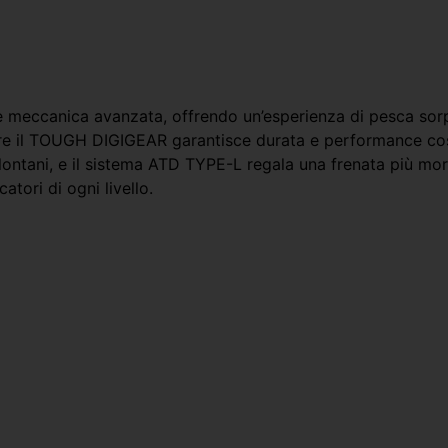
eccanica avanzata, offrendo un’esperienza di pesca sorpr
tre il TOUGH DIGIGEAR garantisce durata e performance cos
ntani, e il sistema ATD TYPE-L regala una frenata più morbid
tori di ogni livello.