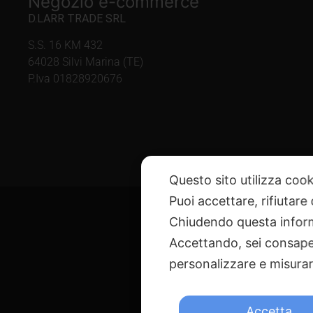
Negozio e-commerce
D.LARR TRADE SRL
S.S. 16 KM 432
64028 Silvi Marina (TE)
P.Iva 01828920676
Questo sito utilizza cook
Puoi accettare, rifiutare
Chiudendo questa inform
Accettando, sei consapev
personalizzare e misurare
@ Copyright 
Via G. Galilei n. 2 – 640
Accetta