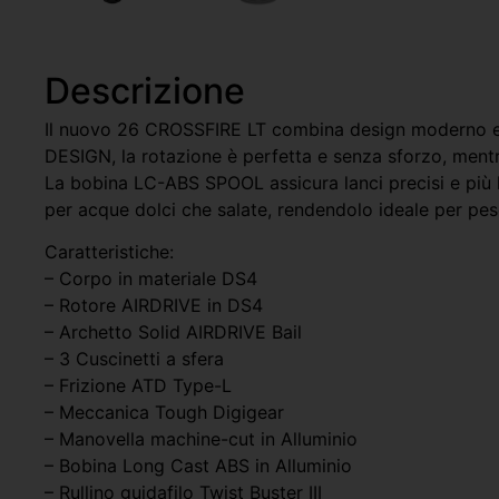
Descrizione
Il nuovo 26 CROSSFIRE LT combina design moderno e m
DESIGN, la rotazione è perfetta e senza sforzo, men
La bobina LC-ABS SPOOL assicura lanci precisi e più lo
per acque dolci che salate, rendendolo ideale per pesca
Caratteristiche:
– Corpo in materiale DS4
– Rotore AIRDRIVE in DS4
– Archetto Solid AIRDRIVE Bail
– 3 Cuscinetti a sfera
– Frizione ATD Type-L
– Meccanica Tough Digigear
– Manovella machine-cut in Alluminio
– Bobina Long Cast ABS in Alluminio
– Rullino guidafilo Twist Buster III