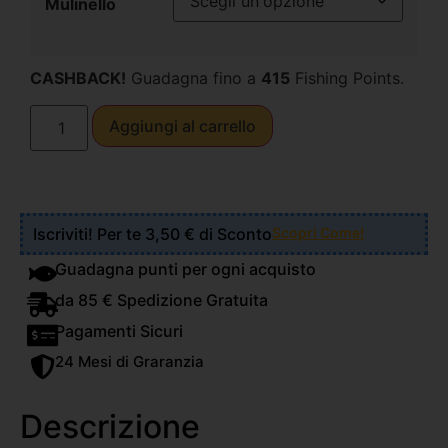
Mulinello
CASHBACK!
Guadagna fino a
415
Fishing Points.
Aggiungi al carrello
Iscriviti! Per te 3,50 € di Sconto
Scopri Come!
Guadagna punti per ogni acquisto
da 85 € Spedizione Gratuita
Pagamenti Sicuri
24 Mesi di Graranzia
Descrizione