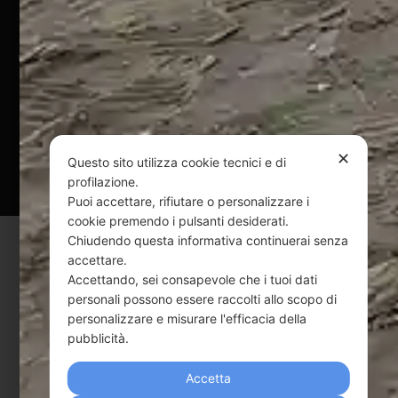
@ Copyright 2024 Webpesca è un brand Intent di Federico
Andrenacci P.Iva 01917920678
Via G. Galilei n. 2 – 64018 Tortoreto TE | REA TE-168019 |
Mail:
info@webpesca.it
| Pec:
federicoandrenacci@pec.it
✕
Questo sito è protetto da Google reCAPTCHA
Questo sito utilizza cookie tecnici e di
profilazione.
v3,
Privacy Policy
e
Terms of Service
di Google.
Puoi accettare, rifiutare o personalizzare i
cookie premendo i pulsanti desiderati.
Chiudendo questa informativa continuerai senza
accettare.
Accettando, sei consapevole che i tuoi dati
personali possono essere raccolti allo scopo di
personalizzare e misurare l'efficacia della
pubblicità.
Accetta