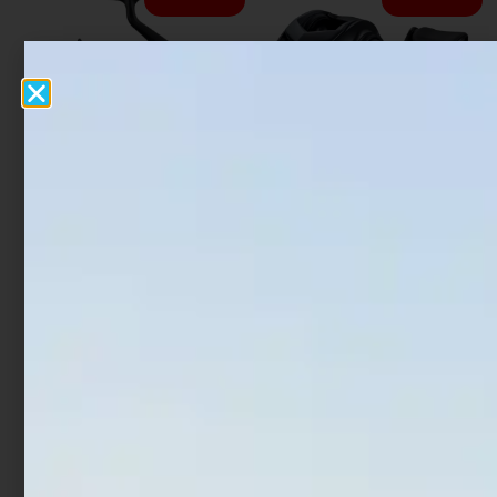
Mulinello Shimano FX FC
Mulinello Daiwa Tatula
TW 80
€
16,50
€
16,90
-
€
189,00
€
170,10
Scegli
Leggi tutto
In offerta!
In offerta!