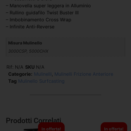
– Manovella super leggera in Alluminio
– Rullino guidafilo Twist Buster III
– Imbobinamento Cross Wrap
– Infinite Anti-Reverse
Misura Mulinello
3000CSP, 5000CHX
Rif:
N/A
SKU
N/A
Categorie:
Mulinelli
,
Mulinelli Frizione Anteriore
Tag
Mulinello Surfcasting
Prodotti Correlati
In offerta!
In offerta!