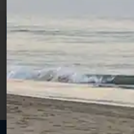
ISCRIVITI E RICEVI 3,50€ DI
SCONTO >
Per ogni acquisto accumuli ulteriori
punti;
Utilizza i punti per ricevere uno
sconto;
I punti sono indicati nella pagina
prodotto;