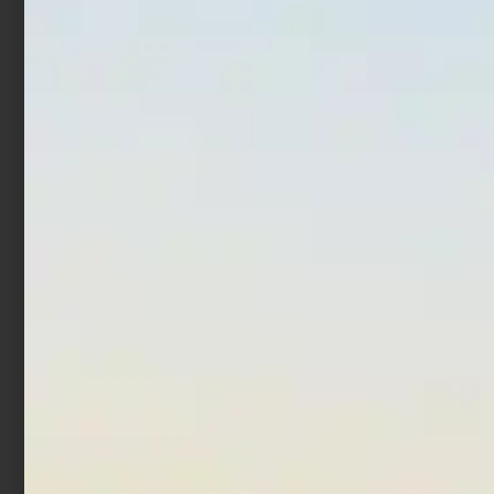
Mulinello Daiwa 20 Saltiga
Mulinello Daiwa BG MQ
G
ARK
€
1.130,00
€
202,50
€
219,60
-
€
799,00
Scegli
Aggiungi al carrello