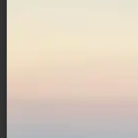
In offerta!
Mulinello Daiwa 20
Crosscast Surf 35 SCW
€
99,00
€
89,10
Leggi tutto