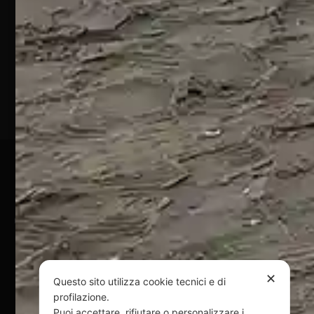
64028
Silvi
Marina
(TE)
P.Iva
01828920676
Pagamenti Sicuri
@ Copyright 2024 Webpesca è un brand Intent di Federico
Andrenacci P.Iva 01917920678
Via G. Galilei n. 2 – 64018 Tortoreto TE | REA TE-168019 |
Mail:
info@webpesca.it
| Pec:
federicoandrenacci@pec.it
✕
Questo sito utilizza cookie tecnici e di
profilazione.
Questo sito è protetto da Google reCAPTCHA
Puoi accettare, rifiutare o personalizzare i