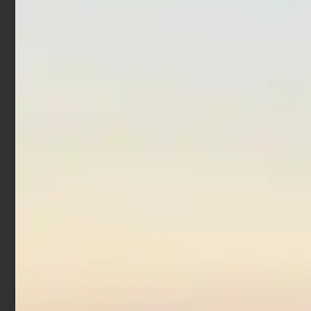
G
Invictus SWH
€
1.130,00
€
177,65
€
194,90
-
€
799,00
Scegli
Aggiungi al carrello