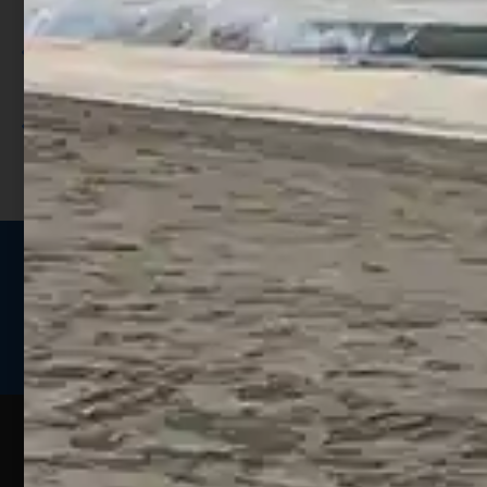
punti;
Utilizza i punti per ricevere uno
sconto;
I punti sono indicati nella pagina
prodotto;
Seguici sui social
Web
Esperienze
Assistenza
Contatti
Pesca
Clienti
Assistenza