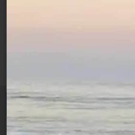
Mulinello Trabucco Krius
SW
€
78,90
Scegli
ISCRIVITI E RICEVI 3,50€ DI
SCONTO >
Per ogni acquisto accumuli ulteriori