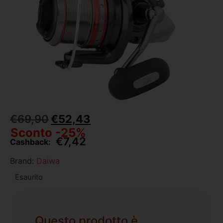
€
69,90
€
52,43
Sconto -25%
€
7,42
Cashback:
Brand:
Daiwa
Esaurito
Questo prodotto è