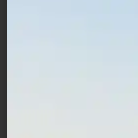
N’Zone Distance
€
45,05
€
49,60
-
€
68,00
€
61,20
Scegli
Leggi tutto
In offerta!
In offerta!
Mulinello Daiwa 20 Saltiga
Mulinello Trabucco