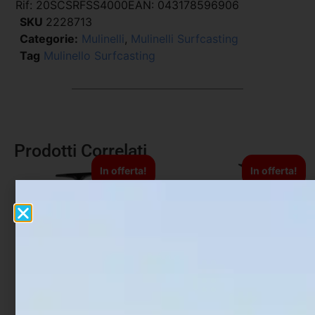
Rif:
20SCSRFSS4000
EAN:
043178596906
SKU
2228713
Categorie:
Mulinelli
,
Mulinelli Surfcasting
Tag
Mulinello Surfcasting
Prodotti Correlati
In offerta!
In offerta!
Mulinello Feeder Daiwa
Mulinello Shimano Alivio