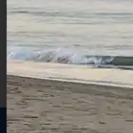
ISCRIVITI E RICEVI 3,50€ DI
SCONTO >
Per ogni acquisto accumuli ulteriori
punti;
Utilizza i punti per ricevere uno
sconto;
I punti sono indicati nella pagina
prodotto;
Seguici sui social