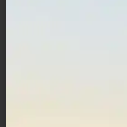
Mulinello Daiwa 21 Presso
Mulinello Daiwa 23 Ninjia
LT
LT
€
384,00
€
345,60
€
51,30
€
67,15
-
Scegli
Scegli
In offerta!