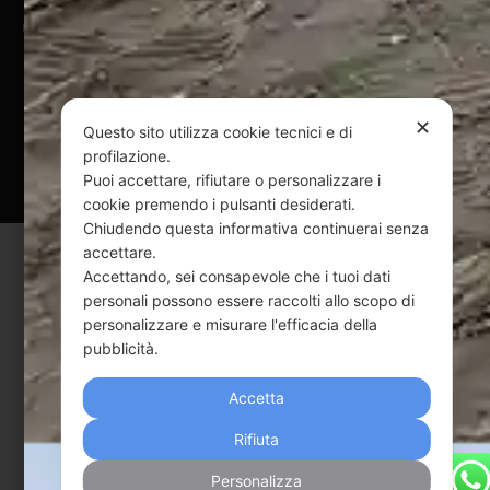
@ Copyright 2024 Webpesca è un brand Intent di Federico
Andrenacci P.Iva 01917920678
Via G. Galilei n. 2 – 64018 Tortoreto TE | REA TE-168019 |
Mail:
info@webpesca.it
| Pec:
federicoandrenacci@pec.it
✕
Questo sito utilizza cookie tecnici e di
profilazione.
Questo sito è protetto da Google reCAPTCHA
Puoi accettare, rifiutare o personalizzare i
v3,
Privacy Policy
e
Terms of Service
di Google.
cookie premendo i pulsanti desiderati.
Chiudendo questa informativa continuerai senza
accettare.
Accettando, sei consapevole che i tuoi dati
personali possono essere raccolti allo scopo di
personalizzare e misurare l'efficacia della
pubblicità.
Accetta
Rifiuta
Personalizza