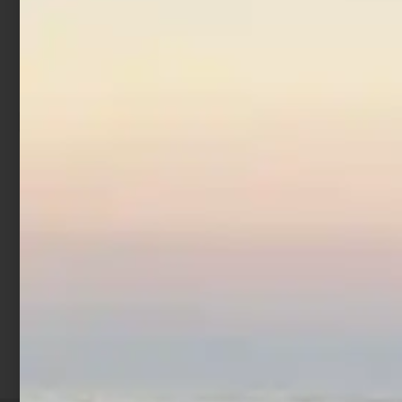
Mulinello Trabucco
Invictus SWH
€
177,65
€
194,90
-
Scegli