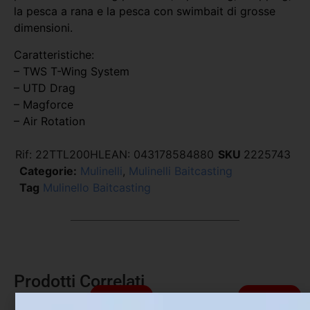
la pesca a rana e la pesca con swimbait di grosse
dimensioni.
Caratteristiche:
– TWS T-Wing System
– UTD Drag
– Magforce
– Air Rotation
Rif:
22TTL200HL
EAN:
043178584880
SKU
2225743
Categorie:
Mulinelli
,
Mulinelli Baitcasting
Tag
Mulinello Baitcasting
Prodotti Correlati
In offerta!
In offerta!