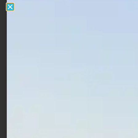
Mulinello Daiwa Fuego 23
Mulinello Shimano
LT
Rotante TLD
€
92,65
€
104,55
€
118,00
€
156,00
-
-
Scegli
Scegli
In offerta!
In offerta!