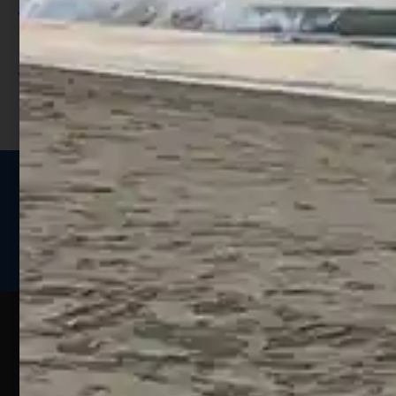
Utilizza i punti per ricevere uno
sconto;
I punti sono indicati nella pagina
prodotto;
Seguici sui social
Web
Esperienze
Assistenza
Contatti
Pesca
Clienti
Assistenza
Guide
Un portale
Ecommerce
sulla
Chi
pesca