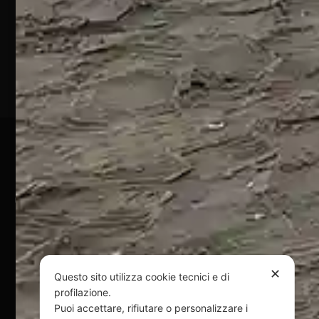
Silvi
Marina
(TE)
P.Iva
01828920676
Pagamenti Sicuri
@ Copyright 2024 Webpesca è un brand Intent di Federico
Andrenacci P.Iva 01917920678
Via G. Galilei n. 2 – 64018 Tortoreto TE | REA TE-168019 |
Mail:
info@webpesca.it
| Pec:
federicoandrenacci@pec.it
✕
Questo sito utilizza cookie tecnici e di
Questo sito è protetto da Google reCAPTCHA
profilazione.
v3,
Privacy Policy
e
Terms of Service
di Google.
Puoi accettare, rifiutare o personalizzare i