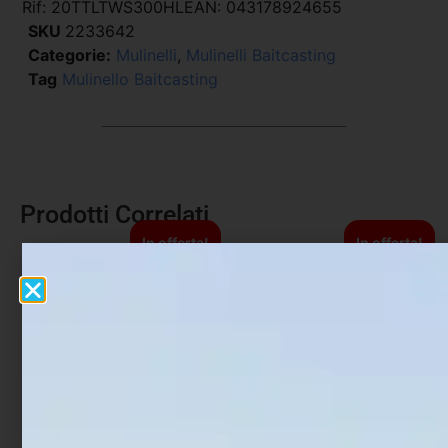
Rif:
20TTLTWS300HL
EAN:
043178924655
SKU
2233642
Categorie:
Mulinelli
,
Mulinelli Baitcasting
Tag
Mulinello Baitcasting
Prodotti Correlati
In offerta!
In offerta!
Mulinello Daiwa Tatula
Mulinello Daiwa Tatula