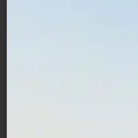
TW 80
200
€
189,00
€
170,10
€
184,00
€
165,60
Leggi tutto
Leggi tutto
In offerta!
In offerta!
Mulinello Daiwa BG MQ
Mulinello Daiwa 21 Presso