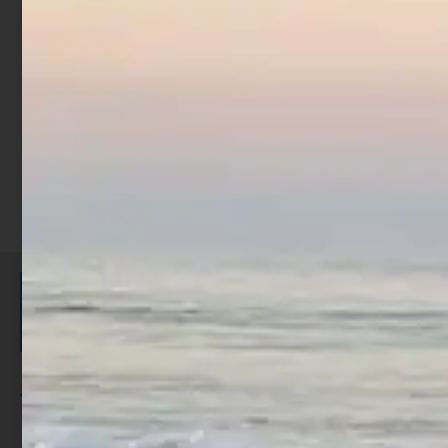
€
51,30
€
67,15
-
Scegli
ISCRIVITI E RICEVI 3,50€ DI
SCONTO >
Per ogni acquisto accumuli ulteriori
punti;