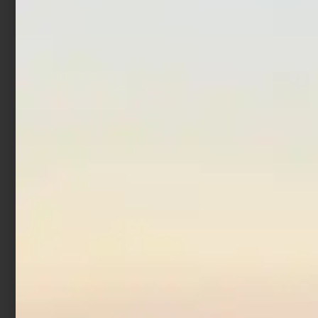
ARK
LT
€
202,50
€
219,60
€
384,00
€
345,60
-
Scegli
Scegli
In offerta!
Mulinello Daiwa 23 Ninjia
LT